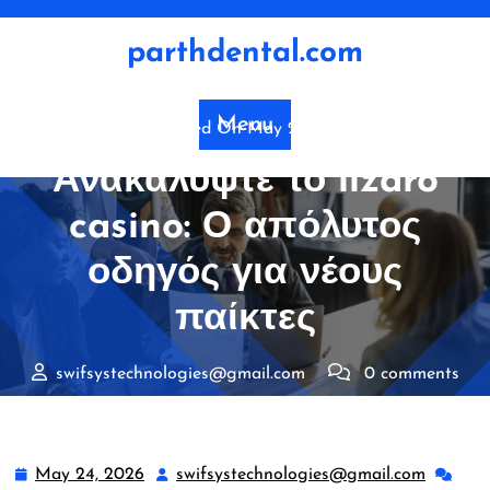
Skip
to
parthdental.com
content
Menu
Posted On May 24, 2026
Ανακαλύψτε το lizaro
casino: Ο απόλυτος
οδηγός για νέους
παίκτες
swifsystechnologies@gmail.com
0 comments
parthdental.com
>>
public
>> Ανακαλύψτε το lizaro casino:
Ο απόλυτος οδηγός για νέους παίκτες
May 24, 2026
swifsystechnologies@gmail.com
May
swifsys