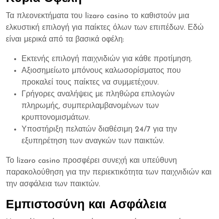
Τα πλεονεκτήματα του lizaro casino το καθιστούν μια
ελκυστική επιλογή για παίκτες όλων των επιπέδων. Εδώ
είναι μερικά από τα βασικά οφέλη:
Εκτενής επιλογή παιχνιδιών για κάθε προτίμηση.
Αξιοσημείωτο μπόνους καλωσορίσματος που
προκαλεί τους παίκτες να συμμετέχουν.
Γρήγορες αναλήψεις με πληθώρα επιλογών
πληρωμής, συμπεριλαμβανομένων των
κρυπτονομισμάτων.
Υποστήριξη πελατών διαθέσιμη 24/7 για την
εξυπηρέτηση των αναγκών των παικτών.
Το lizaro casino προσφέρει συνεχή και υπεύθυνη
παρακολούθηση για την περιεκτικότητα των παιχνιδιών και
την ασφάλεια των παικτών.
Εμπιστοσύνη και Ασφάλεια