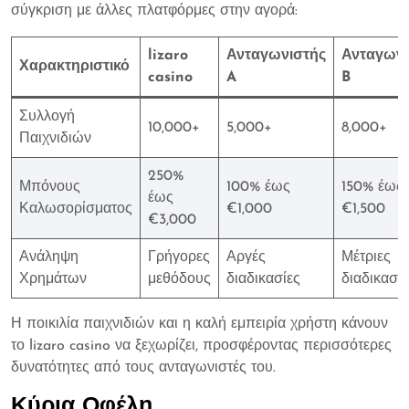
σύγκριση με άλλες πλατφόρμες στην αγορά:
lizaro
Ανταγωνιστής
Ανταγωνι
Χαρακτηριστικό
casino
A
B
Συλλογή
10,000+
5,000+
8,000+
Παιχνιδιών
250%
Μπόνους
100% έως
150% έως
έως
Καλωσορίσματος
€1,000
€1,500
€3,000
Ανάληψη
Γρήγορες
Αργές
Μέτριες
Χρημάτων
μεθόδους
διαδικασίες
διαδικασίε
Η ποικιλία παιχνιδιών και η καλή εμπειρία χρήστη κάνουν
το lizaro casino να ξεχωρίζει, προσφέροντας περισσότερες
δυνατότητες από τους ανταγωνιστές του.
Κύρια Οφέλη