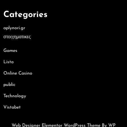
Categories
aplynori.gr
στοιχηματικες
Games
Lista
Online Casino
public
Technology
Vistabet
Web Designer Elementor WordPress Theme
By WP