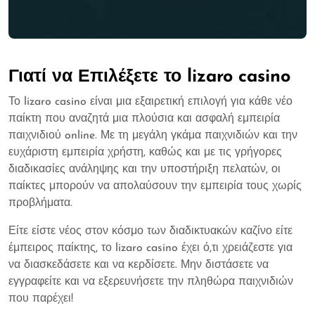
Γιατί να Επιλέξετε το lizaro casino
Το lizaro casino είναι μια εξαιρετική επιλογή για κάθε νέο
παίκτη που αναζητά μια πλούσια και ασφαλή εμπειρία
παιχνιδιού online. Με τη μεγάλη γκάμα παιχνιδιών και την
ευχάριστη εμπειρία χρήστη, καθώς και με τις γρήγορες
διαδικασίες ανάληψης και την υποστήριξη πελατών, οι
παίκτες μπορούν να απολαύσουν την εμπειρία τους χωρίς
προβλήματα.
Είτε είστε νέος στον κόσμο των διαδικτυακών καζίνο είτε
έμπειρος παίκτης, το lizaro casino έχει ό,τι χρειάζεστε για
να διασκεδάσετε και να κερδίσετε. Μην διστάσετε να
εγγραφείτε και να εξερευνήσετε την πληθώρα παιχνιδιών
που παρέχει!