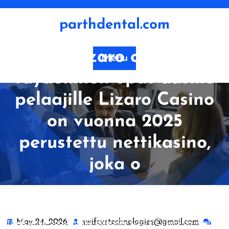
Skip
to
parthdental.com
content
Posted On May 24, 2026
Aloita lizaro casinolla:
Menu
täydellinen opas uusille
pelaajille Lizaro Casino
on vuonna 2025
perustettu nettikasino,
joka o
swifsystechnologies@gmail.com
0 comments
parthdental.com
>>
public
>> Aloita lizaro casinolla:
May 24, 2026
swifsystechnologies@gmail.com
May
swifsys
täydellinen opas uusille pelaajille Lizaro Casino on vuonna