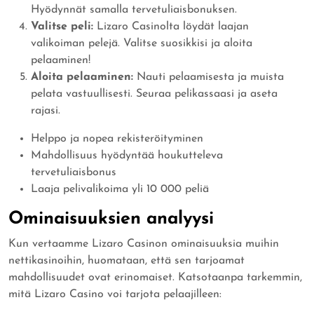
Hyödynnät samalla tervetuliaisbonuksen.
Valitse peli:
Lizaro Casinolta löydät laajan
valikoiman pelejä. Valitse suosikkisi ja aloita
pelaaminen!
Aloita pelaaminen:
Nauti pelaamisesta ja muista
pelata vastuullisesti. Seuraa pelikassaasi ja aseta
rajasi.
Helppo ja nopea rekisteröityminen
Mahdollisuus hyödyntää houkutteleva
tervetuliaisbonus
Laaja pelivalikoima yli 10 000 peliä
Ominaisuuksien analyysi
Kun vertaamme Lizaro Casinon ominaisuuksia muihin
nettikasinoihin, huomataan, että sen tarjoamat
mahdollisuudet ovat erinomaiset. Katsotaanpa tarkemmin,
mitä Lizaro Casino voi tarjota pelaajilleen: