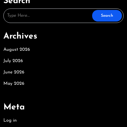
Search
Archives
August 2026
July 2026
June 2026
May 2026
Meta
Log in