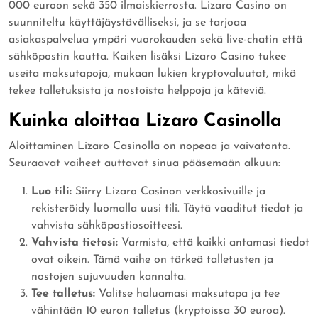
000 euroon sekä 350 ilmaiskierrosta. Lizaro Casino on
suunniteltu käyttäjäystävälliseksi, ja se tarjoaa
asiakaspalvelua ympäri vuorokauden sekä live-chatin että
sähköpostin kautta. Kaiken lisäksi Lizaro Casino tukee
useita maksutapoja, mukaan lukien kryptovaluutat, mikä
tekee talletuksista ja nostoista helppoja ja käteviä.
Kuinka aloittaa Lizaro Casinolla
Aloittaminen Lizaro Casinolla on nopeaa ja vaivatonta.
Seuraavat vaiheet auttavat sinua pääsemään alkuun:
Luo tili:
Siirry Lizaro Casinon verkkosivuille ja
rekisteröidy luomalla uusi tili. Täytä vaaditut tiedot ja
vahvista sähköpostiosoitteesi.
Vahvista tietosi:
Varmista, että kaikki antamasi tiedot
ovat oikein. Tämä vaihe on tärkeä talletusten ja
nostojen sujuvuuden kannalta.
Tee talletus:
Valitse haluamasi maksutapa ja tee
vähintään 10 euron talletus (kryptoissa 30 euroa).