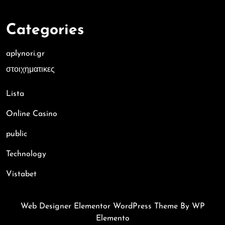
Categories
aplynori.gr
στοιχηματικες
Lista
Online Casino
public
Technology
Vistabet
Web Designer Elementor WordPress Theme
By WP
Elemento