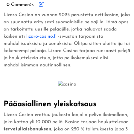
24,
2025 perustettu nettikasino, joka o
0 Comments
2026
Lizaro Casino on vuonna 2025 perustettu nettikasino, joka
on suunnattu erityisesti suomalaisille pelaajille. Tämä opas
on tarkoitettu uusille pelaajille, jotka haluavat saada
kaiken irti
lizaro-casino.fi
-sivuston tarjoamista
mahdollisuuksista ja bonuksista. Olitpa sitten aloittelija tai
kokeneempi pelaaja, Lizaro Casino tarjoaa runsaasti pelejä
ja houkuttelevia etuja, jotta pelikokemuksesi olisi
mahdollisimman nautinnollinen.
Pääasiallinen yleiskatsaus
Lizaro Casino erottuu joukosta laajalla pelivalikoimallaan,
joka kattaa yli 10 000 peliä. Kasino tarjoaa houkuttelevan
tervetuliaisbonuksen
, joka on 250 % talletuksesta jopa 3