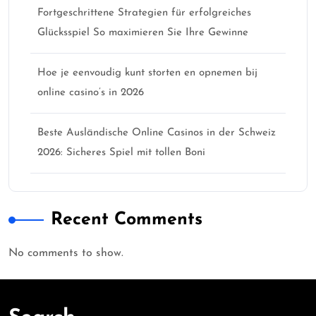
Fortgeschrittene Strategien für erfolgreiches
Glücksspiel So maximieren Sie Ihre Gewinne
Hoe je eenvoudig kunt storten en opnemen bij
online casino’s in 2026
Beste Ausländische Online Casinos in der Schweiz
2026: Sicheres Spiel mit tollen Boni
Recent Comments
No comments to show.