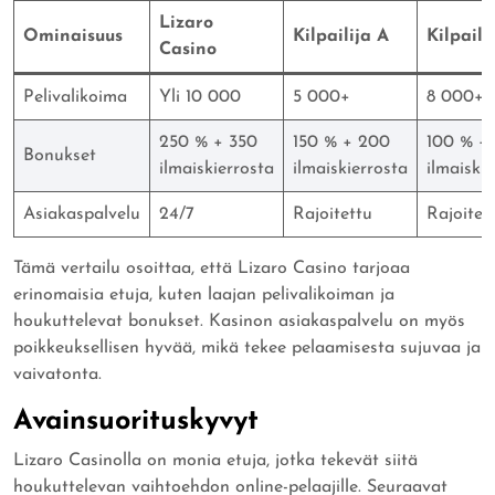
Lizaro
Ominaisuus
Kilpailija A
Kilpaili
Casino
Pelivalikoima
Yli 10 000
5 000+
8 000+
250 % + 350
150 % + 200
100 % +
Bonukset
ilmaiskierrosta
ilmaiskierrosta
ilmaiski
Asiakaspalvelu
24/7
Rajoitettu
Rajoitet
Tämä vertailu osoittaa, että Lizaro Casino tarjoaa
erinomaisia etuja, kuten laajan pelivalikoiman ja
houkuttelevat bonukset. Kasinon asiakaspalvelu on myös
poikkeuksellisen hyvää, mikä tekee pelaamisesta sujuvaa ja
vaivatonta.
Avainsuorituskyvyt
Lizaro Casinolla on monia etuja, jotka tekevät siitä
houkuttelevan vaihtoehdon online-pelaajille. Seuraavat