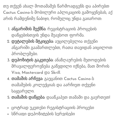
თუ თქვენ ახალ მოთამაშეს წარმოადგენს და აპირებთ
Cactus Casino-ს მობილური აპლიკაციის გამოყენებას, აქ
არის რამდენიმე ნაბიჯი, რომელიც უნდა გაიაროთ:
ანგარიშის შექმნა:
რეგისტრაციის პროცესის
დაწყებისთვის უნდა შეავსოთ ფორმა.
დეტალების მტკიცება:
აუცილებელია თქვენი
ანგარიში გაამართლებთ, რათა თავიდან აიცილოთ
პრობლემები.
დეპოზიტის გაკეთება:
ანაზღაურების მეთოდების
მრავალფეროვნება გაწვდილი იქნება, მათ შორის
Visa, Mastercard და Skrill.
თამაშის არჩევა:
გაეცანით Cactus Casino-ს
თამაშების კოლექციას და აარჩიეთ თქვენი
საყვარელი.
თამაშის დაწყება:
დააწკაპეთ თამაში და გაერთეთ!
ცოტრად უკეთესი რეგისტრაციის პროცესი
სწრაფი დეპოზიტების სერვისები