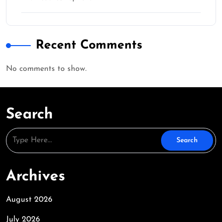
Recent Comments
No comments to show.
Search
Archives
August 2026
July 2026