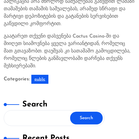
აპლიკაცია არა მხოლოდ საშუალებას გაწვდით ლამაზი
თამაშების თამაშის საშუალებას, არამედ სწრაფი და
მარტივი დეპოზიტების და გატანების სერვისებით
გაწვდილი კომფორტით.
გაატარეთ თქვენი დასვენება Cactus Casino-ში და
მიიღეთ სიამოვნება ყველა ვარიანტიდან, რომელიც
მათ გთავაზობთ. დაუშვას კი სათამაშო გამოცდილება,
რომელიც წლების განმავლობაში დარჩება თქვენს
მეხსიერებაში.
Categories:
public
Search
Search
Recent Posts