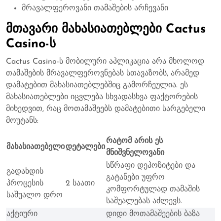
მრავალფეროვანი თამაშების არჩევანი
მთავარი მახასიათებლები Cactus
Casino-ს
Cactus Casino-ს მობილური აპლიკაცია არა მხოლოდ
თამაშების მრავალფეროვნებას სთავაზობს, არამედ
დამატებით მახასიათებლებშიც გამორჩეულია. ეს
მახასიათებლები იცვლება სხვადასხვა ფაქტორების
მიხედვით, რაც მოთამაშეებს დამატებითი სარგებელი
მოუტანს:
რატომ არის ეს
მახასიათებელი
დეტალები
მნიშვნელოვანი
სწრაფი დეპოზიტები და
გადახდის
გატანები უფრო
პროცესის
2 საათი
კომფორტულად თამაშის
საშუალო დრო
საშუალებას აძლევს.
აქტიური
დიდი მოთამაშეების ბაზა