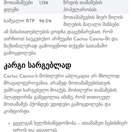
მოთამაშეები
1,126
ზრდის თამაშების
დღეში
პოპულარობას.
მოთამაშეების მიერ წილის
საშუალო RTP
96.2%
მიღების მაღალი შანსები.
ამ მახასიათებლების ცოდნა დაგეხმარებათ, რომ
აირჩიოთ საუკეთესო არჩევანი Cactus Casino-ში და
მაქსიმალურად გამოიყენოთ თქვენი სათამაშო
გამოცდილება.
კარგი სარგებლად
Cactus Casino-ს მობილური აპლიკაცია არ მხოლოდ
მრავალფეროვანია, არამედ მოთამაშეებისთვის
უამრავი სარგებელი მოაქვს. მობილური თამაშების
პლატფორმა გაწვდილია იმაზე, რომ თითოეულ
მოთამაშეს ჰქონდეს უდიდესი გამოცდილება და
კომფორტი:
ყველგან ხელმისაწვდომობა – ითამაშეთ ნებისმიერ
დროს და ადგილას