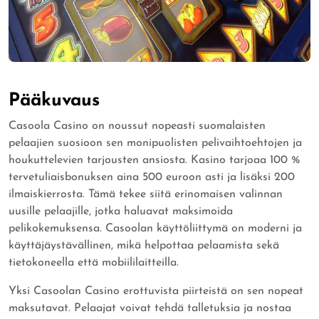
Pääkuvaus
Casoola Casino on noussut nopeasti suomalaisten
pelaajien suosioon sen monipuolisten pelivaihtoehtojen ja
houkuttelevien tarjousten ansiosta. Kasino tarjoaa 100 %
tervetuliaisbonuksen aina 500 euroon asti ja lisäksi 200
ilmaiskierrosta. Tämä tekee siitä erinomaisen valinnan
uusille pelaajille, jotka haluavat maksimoida
pelikokemuksensa. Casoolan käyttöliittymä on moderni ja
käyttäjäystävällinen, mikä helpottaa pelaamista sekä
tietokoneella että mobiililaitteilla.
Yksi Casoolan Casino erottuvista piirteistä on sen nopeat
maksutavat. Pelaajat voivat tehdä talletuksia ja nostaa