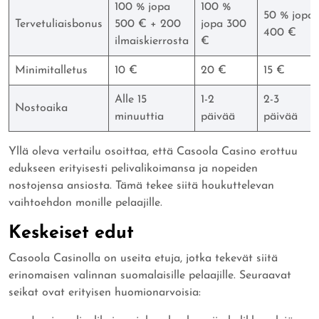
100 % jopa
100 %
50 % jopa
Tervetuliaisbonus
500 € + 200
jopa 300
400 €
ilmaiskierrosta
€
Minimitalletus
10 €
20 €
15 €
Alle 15
1-2
2-3
Nostoaika
minuuttia
päivää
päivää
Yllä oleva vertailu osoittaa, että Casoola Casino erottuu
edukseen erityisesti pelivalikoimansa ja nopeiden
nostojensa ansiosta. Tämä tekee siitä houkuttelevan
vaihtoehdon monille pelaajille.
Keskeiset edut
Casoola Casinolla on useita etuja, jotka tekevät siitä
erinomaisen valinnan suomalaisille pelaajille. Seuraavat
seikat ovat erityisen huomionarvoisia: