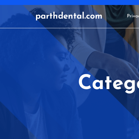
Skip
to
parthdental.com
Priva
content
Categ