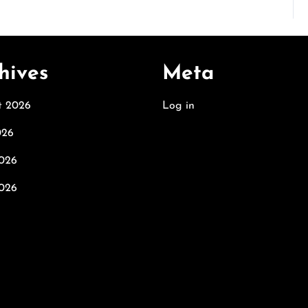
hives
Meta
t 2026
Log in
026
2026
026