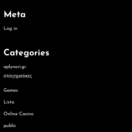
Meta
Log in
Categories
aplynori.gr
στοιχηματικες
Games
Lista
Online Casino
public