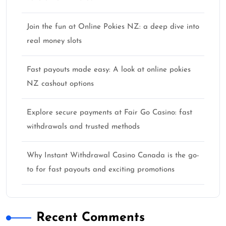
Join the fun at Online Pokies NZ: a deep dive into
real money slots
Fast payouts made easy: A look at online pokies
NZ cashout options
Explore secure payments at Fair Go Casino: fast
withdrawals and trusted methods
Why Instant Withdrawal Casino Canada is the go-
to for fast payouts and exciting promotions
Recent Comments