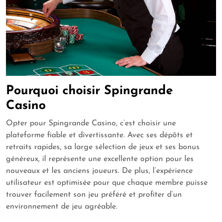
Pourquoi choisir Spingrande
Casino
Opter pour Spingrande Casino, c’est choisir une
plateforme fiable et divertissante. Avec ses dépôts et
retraits rapides, sa large sélection de jeux et ses bonus
généreux, il représente une excellente option pour les
nouveaux et les anciens joueurs. De plus, l’expérience
utilisateur est optimisée pour que chaque membre puisse
trouver facilement son jeu préféré et profiter d’un
environnement de jeu agréable.