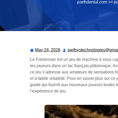
parthdental.com
>>
pu
May 24, 2026
swifsystechnologies@gmai
May
24,
Le Fisherman est un jeu de machine à sous ca
2026
les joueurs dans un lac français pittoresque. 
ce jeu s’adresse aux amateurs de sensations f
et à faible volatilité. Pour en savoir plus sur c
guide qui fournit aux nouveaux joueurs toutes l
l’expérience de jeu.