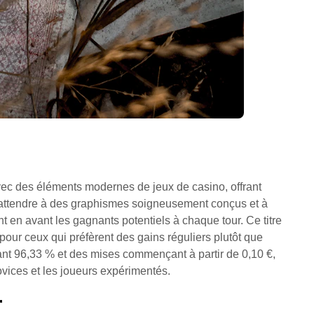
vec des éléments modernes de jeux de casino, offrant
’attendre à des graphismes soigneusement conçus et à
en avant les gagnants potentiels à chaque tour. Ce titre
l pour ceux qui préfèrent des gains réguliers plutôt que
ant 96,33 % et des mises commençant à partir de 0,10 €,
s novices et les joueurs expérimentés.
r