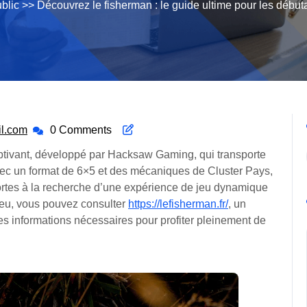
blic
>> Découvrez le fisherman : le guide ultime pour les début
l.com
0 Comments
swifsystechnologies@gmail.com
ptivant, développé par Hacksaw Gaming, qui transporte
Avec un format de 6×5 et des mécaniques de Cluster Pays,
ortes à la recherche d’une expérience de jeu dynamique
e jeu, vous pouvez consulter
https://lefisherman.fr/
, un
es informations nécessaires pour profiter pleinement de