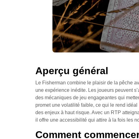
Aperçu général
Le Fisherman combine le plaisir de la pêche a
une expérience inédite. Les joueurs peuvent s
des mécaniques de jeu engageantes qui mettent 
promet une volatilité faible, ce qui le rend idéa
des enjeux à haut risque. Avec un RTP atteign
il offre une accessibilité qui attire à la fois le
Comment commence