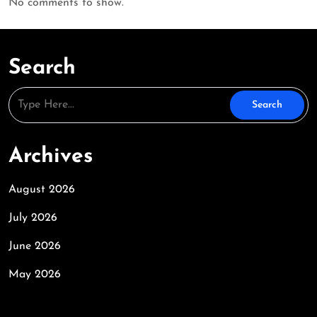
No comments to show.
Search
Archives
August 2026
July 2026
June 2026
May 2026