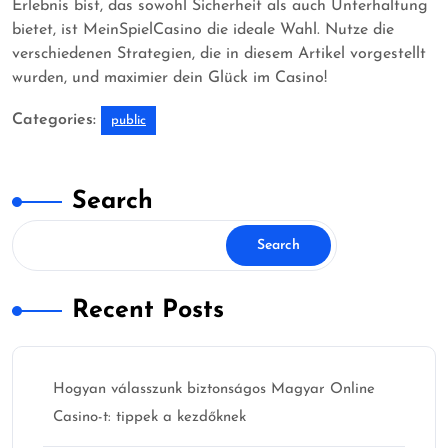
Erlebnis bist, das sowohl Sicherheit als auch Unterhaltung
bietet, ist MeinSpielCasino die ideale Wahl. Nutze die
verschiedenen Strategien, die in diesem Artikel vorgestellt
wurden, und maximier dein Glück im Casino!
Categories:
public
Search
Search
Recent Posts
Hogyan válasszunk biztonságos Magyar Online
Casino-t: tippek a kezdőknek