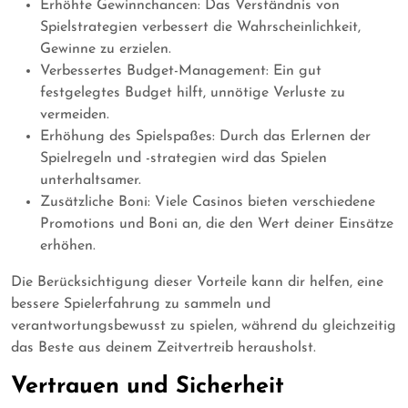
Erhöhte Gewinnchancen: Das Verständnis von
Spielstrategien verbessert die Wahrscheinlichkeit,
Gewinne zu erzielen.
Verbessertes Budget-Management: Ein gut
festgelegtes Budget hilft, unnötige Verluste zu
vermeiden.
Erhöhung des Spielspaßes: Durch das Erlernen der
Spielregeln und -strategien wird das Spielen
unterhaltsamer.
Zusätzliche Boni: Viele Casinos bieten verschiedene
Promotions und Boni an, die den Wert deiner Einsätze
erhöhen.
Die Berücksichtigung dieser Vorteile kann dir helfen, eine
bessere Spielerfahrung zu sammeln und
verantwortungsbewusst zu spielen, während du gleichzeitig
das Beste aus deinem Zeitvertreib herausholst.
Vertrauen und Sicherheit