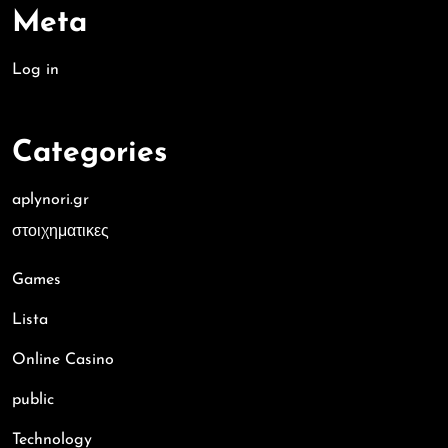
Meta
Log in
Categories
aplynori.gr
στοιχηματικες
Games
Lista
Online Casino
public
Technology