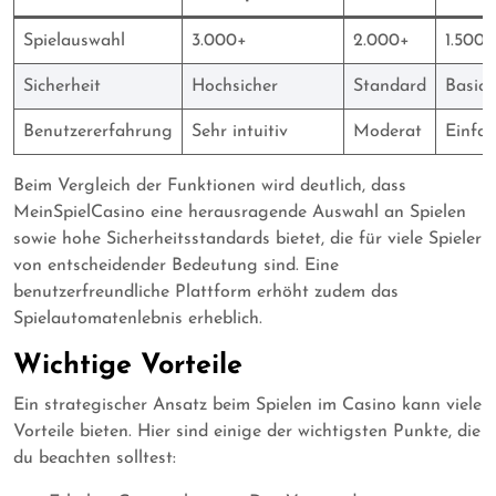
Spielauswahl
3.000+
2.000+
1.500+
Sicherheit
Hochsicher
Standard
Basic
Benutzererfahrung
Sehr intuitiv
Moderat
Einfa
Beim Vergleich der Funktionen wird deutlich, dass
MeinSpielCasino eine herausragende Auswahl an Spielen
sowie hohe Sicherheitsstandards bietet, die für viele Spieler
von entscheidender Bedeutung sind. Eine
benutzerfreundliche Plattform erhöht zudem das
Spielautomatenlebnis erheblich.
Wichtige Vorteile
Ein strategischer Ansatz beim Spielen im Casino kann viele
Vorteile bieten. Hier sind einige der wichtigsten Punkte, die
du beachten solltest: