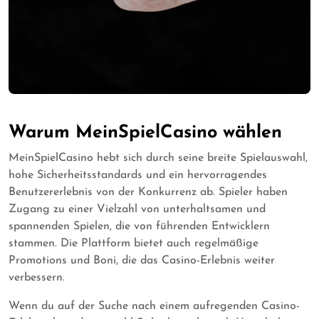
Warum MeinSpielCasino wählen
MeinSpielCasino hebt sich durch seine breite Spielauswahl,
hohe Sicherheitsstandards und ein hervorragendes
Benutzererlebnis von der Konkurrenz ab. Spieler haben
Zugang zu einer Vielzahl von unterhaltsamen und
spannenden Spielen, die von führenden Entwicklern
stammen. Die Plattform bietet auch regelmäßige
Promotions und Boni, die das Casino-Erlebnis weiter
verbessern.
Wenn du auf der Suche nach einem aufregenden Casino-