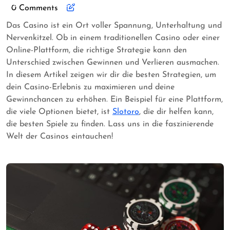
for the ultimate casino experience Das Casino ist ein Ort
18,
0 Comments
voller Spannung, Unterhaltung und
2026
Das Casino ist ein Ort voller Spannung, Unterhaltung und
Nervenkitzel. Ob in einem traditionellen Casino oder einer
Online-Plattform, die richtige Strategie kann den
Unterschied zwischen Gewinnen und Verlieren ausmachen.
In diesem Artikel zeigen wir dir die besten Strategien, um
dein Casino-Erlebnis zu maximieren und deine
Gewinnchancen zu erhöhen. Ein Beispiel für eine Plattform,
die viele Optionen bietet, ist
Slotoro
, die dir helfen kann,
die besten Spiele zu finden. Lass uns in die faszinierende
Welt der Casinos eintauchen!