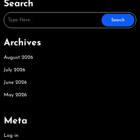
Search
Archives
August 2026
July 2026
June 2026
May 2026
Meta
Log in