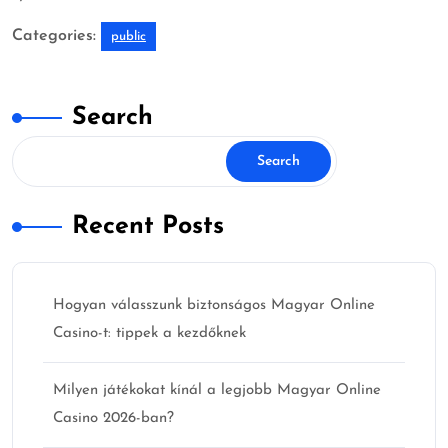
Categories:
public
Search
Search
Recent Posts
Hogyan válasszunk biztonságos Magyar Online
Casino-t: tippek a kezdőknek
Milyen játékokat kínál a legjobb Magyar Online
Casino 2026-ban?