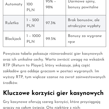
95% –
Darmowe spiny,
Automaty
100
98%
bonusy powitalne
PLN
1 – 500
Brak bonusów, ale
Ruletka
97.3%
PLN
atrakcyjne wypłaty
1 – 1000
Bonusy za wygrane
Blackjack
99.5%
PLN
ręce
Powyższa tabela pokazuje różnorodność gier kasynowych
oraz ich unikalne cechy. Warto zwrócić uwagę na wskaźnik
RTP (Return to Player), który wskazuje, jaką część
zakładów gra oddaje graczom w postaci wygranych. Im
wyższy RTP, tym większe szanse na zwrot zainwestowanych
środków.
Kluczowe korzyści gier kasynowych
Gry kasynowe oferują szereg korzyści, które przyciągają
graczy na całym świecie. Oto niektóre z nich: