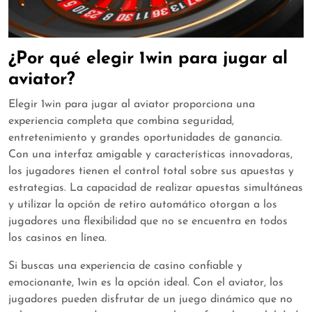
¿Por qué elegir 1win para jugar al
aviator?
Elegir 1win para jugar al aviator proporciona una
experiencia completa que combina seguridad,
entretenimiento y grandes oportunidades de ganancia.
Con una interfaz amigable y características innovadoras,
los jugadores tienen el control total sobre sus apuestas y
estrategias. La capacidad de realizar apuestas simultáneas
y utilizar la opción de retiro automático otorgan a los
jugadores una flexibilidad que no se encuentra en todos
los casinos en línea.
Si buscas una experiencia de casino confiable y
emocionante, 1win es la opción ideal. Con el aviator, los
jugadores pueden disfrutar de un juego dinámico que no