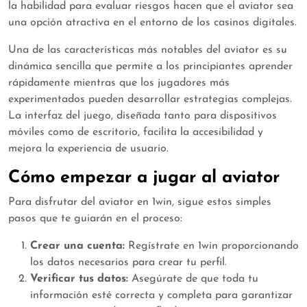
la habilidad para evaluar riesgos hacen que el aviator sea
una opción atractiva en el entorno de los casinos digitales.
Una de las características más notables del aviator es su
dinámica sencilla que permite a los principiantes aprender
rápidamente mientras que los jugadores más
experimentados pueden desarrollar estrategias complejas.
La interfaz del juego, diseñada tanto para dispositivos
móviles como de escritorio, facilita la accesibilidad y
mejora la experiencia de usuario.
Cómo empezar a jugar al aviator
Para disfrutar del aviator en 1win, sigue estos simples
pasos que te guiarán en el proceso:
Crear una cuenta:
Regístrate en 1win proporcionando
los datos necesarios para crear tu perfil.
Verificar tus datos:
Asegúrate de que toda tu
información esté correcta y completa para garantizar