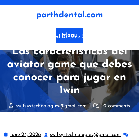
Skip
to
parthdental.com
content
Menu
Posted On June 24, 2026
Las características del
aviator game que debes
conocer para jugar en
1win
swifsystechnologies@gmail.com
0 comments
parthdental.com
>>
public
>> Las características del
aviator game que debes conocer para jugar en 1win
June 24, 2026
swifsystechnologies@gmail.com
June
swifsys