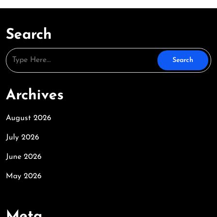
Search
Archives
August 2026
July 2026
June 2026
May 2026
Meta