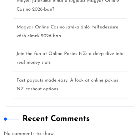
Milyen játékokat kínál a legjobb Magyar Online
Casino 2026-ban?
Magyar Online Casino játékajánló: felfedezésre
váró címek 2026-ban
Join the fun at Online Pokies NZ: a deep dive into
real money slots
Fast payouts made easy: A look at online pokies
NZ cashout options
Recent Comments
No comments to show.