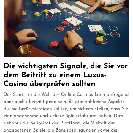
Die wichtigsten Signale, die Sie vor
dem Beitritt zu einem Luxus-
Casino überprüfen sollten
Der Schritt in die Welt der Online-Casinos kann aufregend,
aber auch überwältigend sein. Es gibt zahlreiche Aspekte,
die Sie berücksichtigen sollten, um sicherzustellen, dass Sie
eine angenehme und sichere Spielerfahrung haben. Dazu
gehören die Seriosität der Plattform, die Vielfalt der
angebotenen Spiele, die Bonusbedingungen sowie die