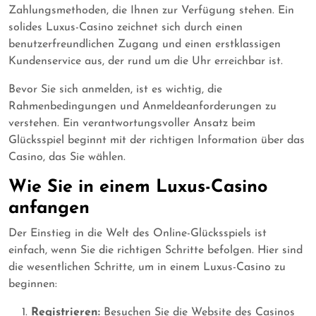
Zahlungsmethoden, die Ihnen zur Verfügung stehen. Ein
solides Luxus-Casino zeichnet sich durch einen
benutzerfreundlichen Zugang und einen erstklassigen
Kundenservice aus, der rund um die Uhr erreichbar ist.
Bevor Sie sich anmelden, ist es wichtig, die
Rahmenbedingungen und Anmeldeanforderungen zu
verstehen. Ein verantwortungsvoller Ansatz beim
Glücksspiel beginnt mit der richtigen Information über das
Casino, das Sie wählen.
Wie Sie in einem Luxus-Casino
anfangen
Der Einstieg in die Welt des Online-Glücksspiels ist
einfach, wenn Sie die richtigen Schritte befolgen. Hier sind
die wesentlichen Schritte, um in einem Luxus-Casino zu
beginnen:
Registrieren:
Besuchen Sie die Website des Casinos