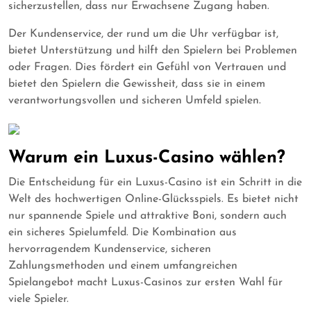
sicherzustellen, dass nur Erwachsene Zugang haben.
Der Kundenservice, der rund um die Uhr verfügbar ist,
bietet Unterstützung und hilft den Spielern bei Problemen
oder Fragen. Dies fördert ein Gefühl von Vertrauen und
bietet den Spielern die Gewissheit, dass sie in einem
verantwortungsvollen und sicheren Umfeld spielen.
Warum ein Luxus-Casino wählen?
Die Entscheidung für ein Luxus-Casino ist ein Schritt in die
Welt des hochwertigen Online-Glücksspiels. Es bietet nicht
nur spannende Spiele und attraktive Boni, sondern auch
ein sicheres Spielumfeld. Die Kombination aus
hervorragendem Kundenservice, sicheren
Zahlungsmethoden und einem umfangreichen
Spielangebot macht Luxus-Casinos zur ersten Wahl für
viele Spieler.