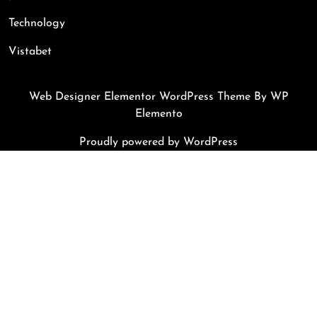
Technology
Vistabet
Web Designer Elementor WordPress Theme
By WP
Elemento
Proudly powered by WordPress