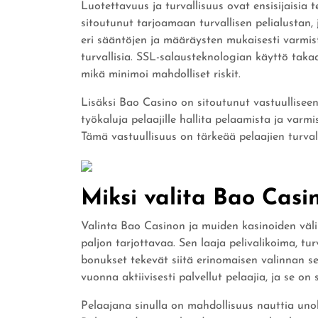
Luotettavuus ja turvallisuus ovat ensisijaisia 
sitoutunut tarjoamaan turvallisen pelialustan, j
eri sääntöjen ja määräysten mukaisesti varmista
turvallisia. SSL-salausteknologian käyttö takaa
mikä minimoi mahdolliset riskit.
Lisäksi Bao Casino on sitoutunut vastuulliseen
työkaluja pelaajille hallita pelaamista ja varm
Tämä vastuullisuus on tärkeää pelaajien turval
Miksi valita Bao Casi
Valinta Bao Casinon ja muiden kasinoiden väli
paljon tarjottavaa. Sen laaja pelivalikoima, tu
bonukset tekevät siitä erinomaisen valinnan sek
vuonna aktiivisesti palvellut pelaajia, ja se on
Pelaajana sinulla on mahdollisuus nauttia un