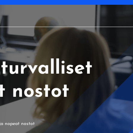
turvalliset
 nostot
ja nopeat nostot