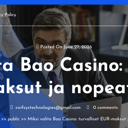
cy Policy
Posted On June 27, 2026
ta Bao Casino: 
ksut ja nopeat
swifsystechnologies@gmail.com
0 comments
>>
public
>> Miksi valita Bao Casino: turvalliset EUR-maksut 