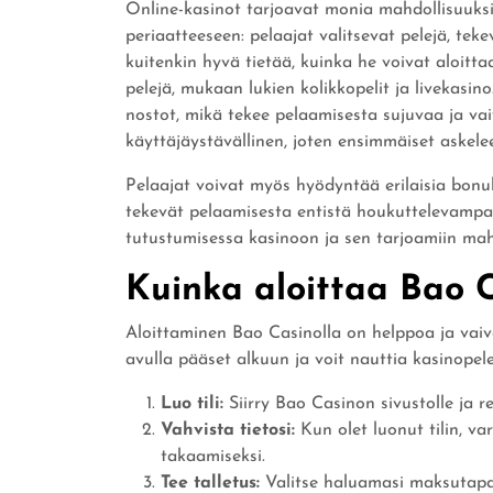
Online-kasinot tarjoavat monia mahdollisuuksia
periaatteeseen: pelaajat valitsevat pelejä, teke
kuitenkin hyvä tietää, kuinka he voivat aloit
pelejä, mukaan lukien kolikkopelit ja livekasin
nostot, mikä tekee pelaamisesta sujuvaa ja vai
käyttäjäystävällinen, joten ensimmäiset askel
Pelaajat voivat myös hyödyntää erilaisia bonuks
tekevät pelaamisesta entistä houkuttelevampa
tutustumisessa kasinoon ja sen tarjoamiin mahd
Kuinka aloittaa Bao C
Aloittaminen Bao Casinolla on helppoa ja vaiva
avulla pääset alkuun ja voit nauttia kasinopele
Luo tili:
Siirry Bao Casinon sivustolle ja rek
Vahvista tietosi:
Kun olet luonut tilin, var
takaamiseksi.
Tee talletus:
Valitse haluamasi maksutapa j