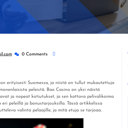
il.com
0 Comments
swifsystechnologies@gmail.com
n erityisesti Suomessa, ja niistä on tullut mukautettuja
 monenlaisista peleistä. Bao Casino on yksi näistä
tavat ja nopeat kotiutukset, ja sen kattava pelivalikoima
 eri peleillä ja bonustarjouksilla. Tässä artikkelissa
eleva valinta pelaajille, ja mitä etuja se tarjoaa.