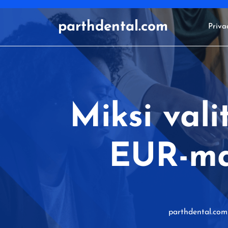
Skip
to
parthdental.com
Priva
content
Miksi vali
EUR-ma
parthdental.com