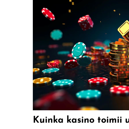
Kuinka kasino toimii u