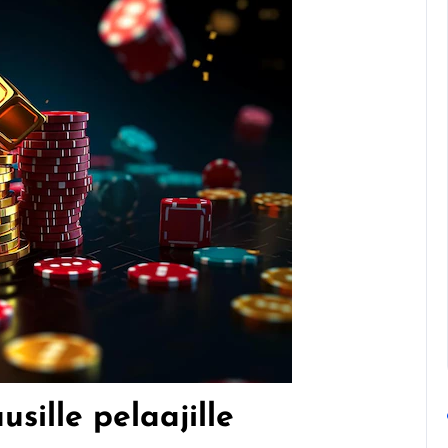
usille pelaajille