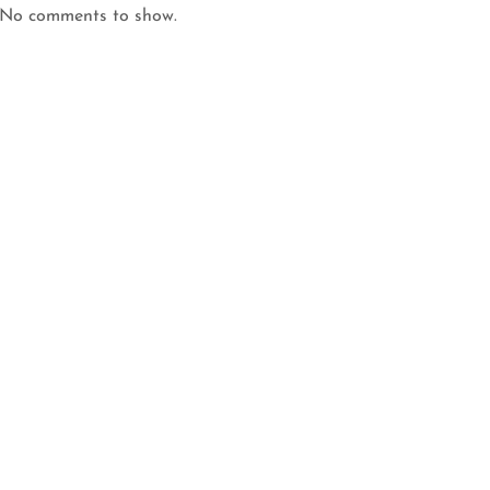
No comments to show.