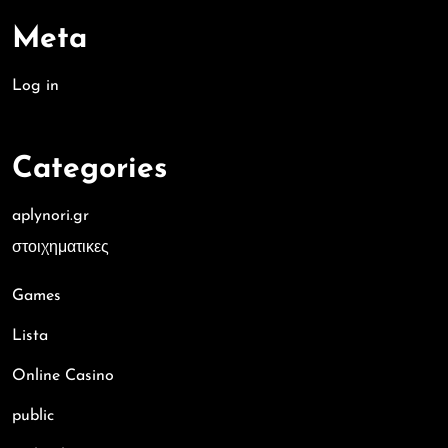
Meta
Log in
Categories
aplynori.gr
στοιχηματικες
Games
Lista
Online Casino
public