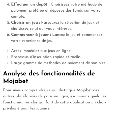
Effectuer un dépôt :
Choisissez votre méthode de
paiement préférée et déposez des fonds sur votre
compte.
Choisir un jeu :
Parcourez la sélection de jeux et
choisissez celui qui vous intéresse.
Commencer à jouer :
Lancez le jeu et commencez
votre expérience de jeu.
Accès immédiat aux jeux en ligne.
Processus d’inscription rapide et facile.
Large gamme de méthodes de paiement disponibles.
Analyse des fonctionnalités de
Mojabet
Pour mieux comprendre ce qui distingue Mojabet des
autres plateformes de paris en ligne, examinons quelques
fonctionnalités clés qui font de cette application un choix
privilégié pour les joueurs.