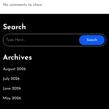
No comments to show.
Search
Archives
August 2026
July 2026
June 2026
May 2026