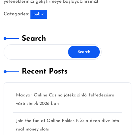
yeteneklerinizi geliştirmeye başlayabilirsiniz!
Categories:
public
Search
Search
Recent Posts
Magyar Online Casino játékajánló: felfedezésre
váró címek 2026-ban
Join the fun at Online Pokies NZ: a deep dive into
real money slots