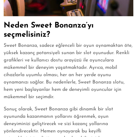
Neden Sweet Bonanza’yı
seçmelisiniz?
Sweet Bonanza, sadece eğlenceli bir oyun oynamaktan öte,
yüksek kazanç potansiyeli sunan bir slot oyunudur. Renkli
grafikleri ve kullanıcı dostu arayüzü ile oyunculara
mükemmel bir deneyim yaşatmaktadır. Ayrıca, mobil
cihazlarla uyumlu olması, her an her yerde oyunu
oynamanızı sağlar. Bu nedenlerle, Sweet Bonanza slotu,
hem yeni başlayanlar hem de deneyimli oyuncular için
mükemmel bir seçimdir.
Sonuç olarak, Sweet Bonanza gibi dinamik bir slot
oyununda kazanmanın yollarını öğrenmek, oyun
deneyiminizi geliştirecek ve sizi kazanç yollarına
yönlendirecektir. Hemen oynayarak bu keyifli