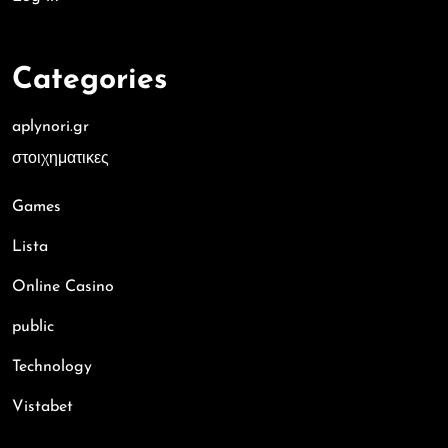
Categories
aplynori.gr
στοιχηματικες
Games
Lista
Online Casino
public
Technology
Vistabet