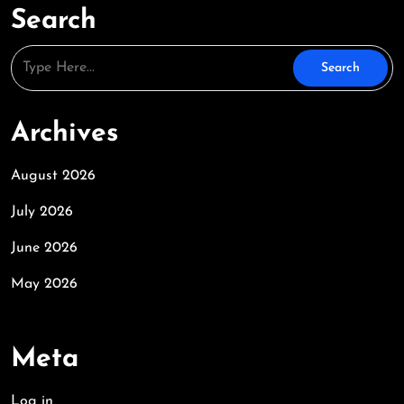
Search
Archives
August 2026
July 2026
June 2026
May 2026
Meta
Log in