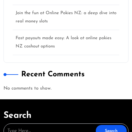
Join the fun at Online Pokies NZ: a deep dive into
real money slots
Fast payouts made easy: A look at online pokies
NZ cashout options
Recent Comments
No comments to show.
Search