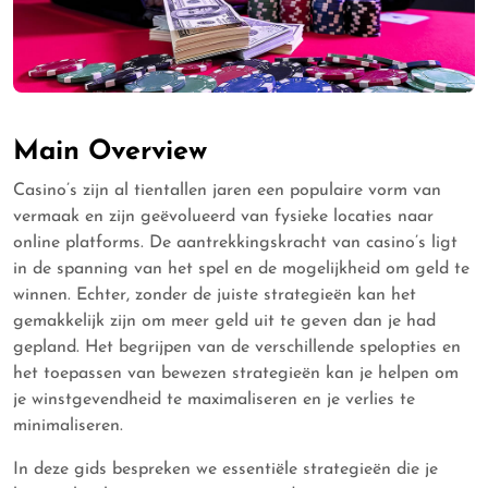
Main Overview
Casino’s zijn al tientallen jaren een populaire vorm van
vermaak en zijn geëvolueerd van fysieke locaties naar
online platforms. De aantrekkingskracht van casino’s ligt
in de spanning van het spel en de mogelijkheid om geld te
winnen. Echter, zonder de juiste strategieën kan het
gemakkelijk zijn om meer geld uit te geven dan je had
gepland. Het begrijpen van de verschillende spelopties en
het toepassen van bewezen strategieën kan je helpen om
je winstgevendheid te maximaliseren en je verlies te
minimaliseren.
In deze gids bespreken we essentiële strategieën die je