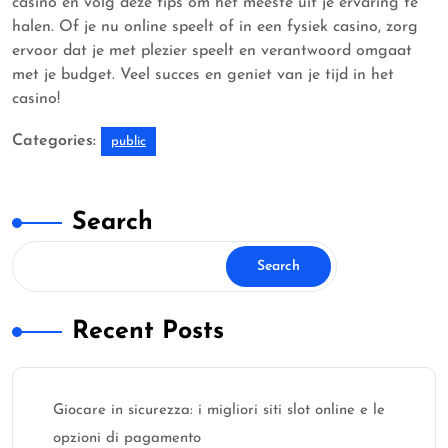
casino en volg deze tips om het meeste uit je ervaring te
halen. Of je nu online speelt of in een fysiek casino, zorg
ervoor dat je met plezier speelt en verantwoord omgaat
met je budget. Veel succes en geniet van je tijd in het
casino!
Categories:
public
Search
Search
Recent Posts
Giocare in sicurezza: i migliori siti slot online e le
opzioni di pagamento