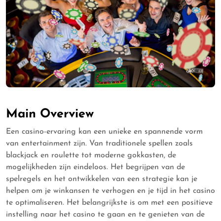
Main Overview
Een casino-ervaring kan een unieke en spannende vorm
van entertainment zijn. Van traditionele spellen zoals
blackjack en roulette tot moderne gokkasten, de
mogelijkheden zijn eindeloos. Het begrijpen van de
spelregels en het ontwikkelen van een strategie kan je
helpen om je winkansen te verhogen en je tijd in het casino
te optimaliseren. Het belangrijkste is om met een positieve
instelling naar het casino te gaan en te genieten van de