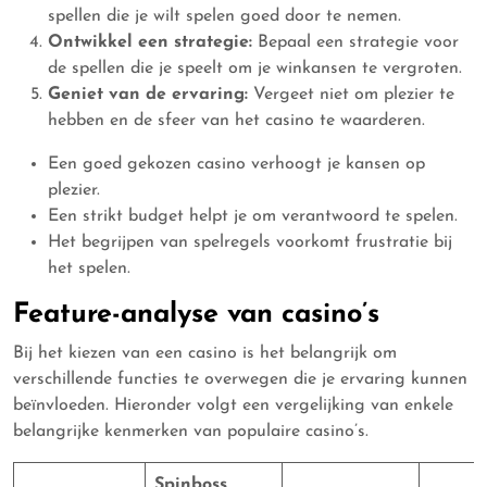
spellen die je wilt spelen goed door te nemen.
Ontwikkel een strategie:
Bepaal een strategie voor
de spellen die je speelt om je winkansen te vergroten.
Geniet van de ervaring:
Vergeet niet om plezier te
hebben en de sfeer van het casino te waarderen.
Een goed gekozen casino verhoogt je kansen op
plezier.
Een strikt budget helpt je om verantwoord te spelen.
Het begrijpen van spelregels voorkomt frustratie bij
het spelen.
Feature-analyse van casino’s
Bij het kiezen van een casino is het belangrijk om
verschillende functies te overwegen die je ervaring kunnen
beïnvloeden. Hieronder volgt een vergelijking van enkele
belangrijke kenmerken van populaire casino’s.
Spinboss