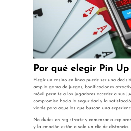
Por qué elegir Pin Up
Elegir un casino en línea puede ser una decis
amplia gama de juegos, bonificaciones atractiv
móvil permite a los jugadores acceder a sus j
compromiso hacia la seguridad y la satisfacció
viable para aquellos que buscan una experienc
No dudes en registrarte y comenzar a explorar 
y la emoción están a solo un clic de distancia.