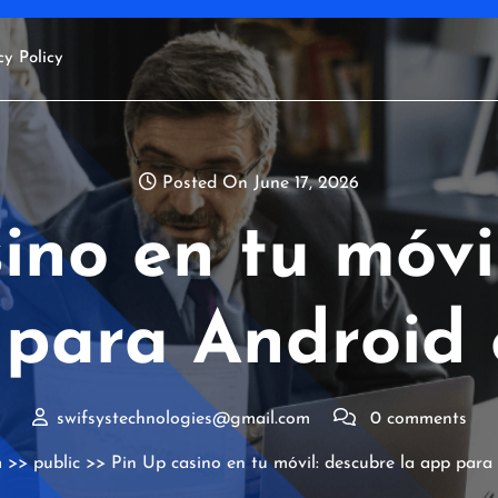
cy Policy
Posted On June 17, 2026
ino en tu móvi
 para Android 
swifsystechnologies@gmail.com
0 comments
m
>>
public
>> Pin Up casino en tu móvil: descubre la app para