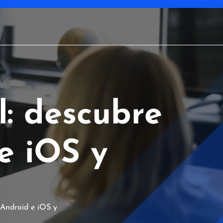
l: descubre
e iOS y
 Android e iOS y