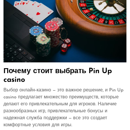
Почему стоит выбрать Pin Up
casino
Выбор онлайн-казино — это важное решение, и Pin Up
casino предлагает множество преимуществ, которые
делают его привлекательным для игроков. Наличие
разнообразных игр, привлекательные бонусы и
надежная служба поддержки — все это создает
комфортные условия для игры.