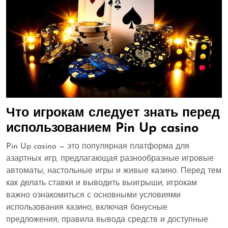
Что игрокам следует знать перед
использованием Pin Up casino
Pin Up casino — это популярная платформа для
азартных игр, предлагающая разнообразные игровые
автоматы, настольные игры и живые казино. Перед тем
как делать ставки и выводить выигрыши, игрокам
важно ознакомиться с основными условиями
использования казино, включая бонусные
предложения, правила вывода средств и доступные