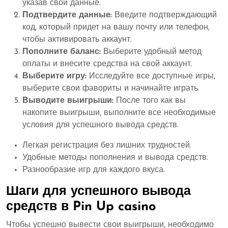
указав свои данные.
Подтвердите данные:
Введите подтверждающий
код, который придет на вашу почту или телефон,
чтобы активировать аккаунт.
Пополните баланс:
Выберите удобный метод
оплаты и внесите средства на свой аккаунт.
Выберите игру:
Исследуйте все доступные игры,
выберите свои фавориты и начинайте играть.
Выводите выигрыши:
После того как вы
накопите выигрыши, выполните все необходимые
условия для успешного вывода средств.
Легкая регистрация без лишних трудностей.
Удобные методы пополнения и вывода средств.
Разнообразие игр для каждого вкуса.
Шаги для успешного вывода
средств в Pin Up casino
Чтобы успешно вывести свои выигрыши, необходимо