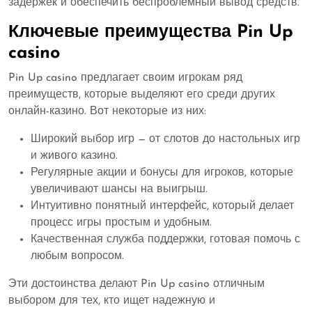
задержек и обеспечить беспроблемный вывод средств.
Ключевые преимущества Pin Up
casino
Pin Up casino предлагает своим игрокам ряд
преимуществ, которые выделяют его среди других
онлайн-казино. Вот некоторые из них:
Широкий выбор игр — от слотов до настольных игр
и живого казино.
Регулярные акции и бонусы для игроков, которые
увеличивают шансы на выигрыш.
Интуитивно понятный интерфейс, который делает
процесс игры простым и удобным.
Качественная служба поддержки, готовая помочь с
любым вопросом.
Эти достоинства делают Pin Up casino отличным
выбором для тех, кто ищет надежную и