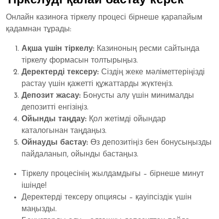
Тіркелуді қалай бастау керек
Онлайн казиноға тіркелу процесі бірнеше қарапайым
қадамнан тұрады:
Ақша үшін тіркелу:
Казиноның ресми сайтында
тіркелу формасын толтырыңыз.
Деректерді тексеру:
Сіздің жеке мәліметтеріңізді
растау үшін қажетті құжаттарды жүктеңіз.
Депозит жасау:
Бонусты алу үшін минималды
депозитті енгізіңіз.
Ойынды таңдау:
Қол жетімді ойындар
каталогынан таңдаңыз.
Ойнауды бастау:
Өз депозитіңіз бен бонусыңызды
пайдаланып, ойынды бастаңыз.
Тіркелу процесінің жылдамдығы – бірнеше минут
ішінде!
Деректерді тексеру опциясы – қауіпсіздік үшін
маңызды.