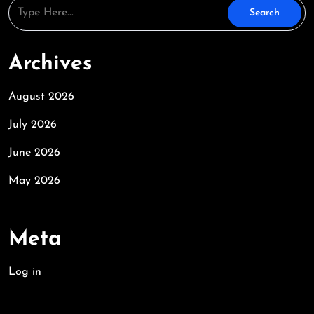
Archives
August 2026
July 2026
June 2026
May 2026
Meta
Log in