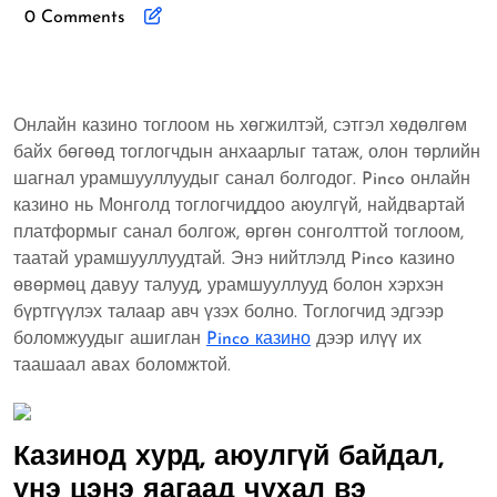
25,
0 Comments
2026
Онлайн казино тоглоом нь хөгжилтэй, сэтгэл хөдөлгөм
байх бөгөөд тоглогчдын анхаарлыг татаж, олон төрлийн
шагнал урамшууллуудыг санал болгодог. Pinco онлайн
казино нь Монголд тоглогчиддоо аюулгүй, найдвартай
платформыг санал болгож, өргөн сонголттой тоглоом,
таатай урамшууллуудтай. Энэ нийтлэлд Pinco казино
өвөрмөц давуу талууд, урамшууллууд болон хэрхэн
бүртгүүлэх талаар авч үзэх болно. Тоглогчид эдгээр
боломжуудыг ашиглан
Pinco казино
дээр илүү их
таашаал авах боломжтой.
Казинод хурд, аюулгүй байдал,
үнэ цэнэ яагаад чухал вэ