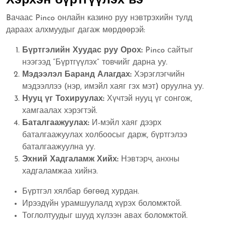
Хэрхэн бүртгүүлэх вэ
Bачаас Pinco онлайн казино руу нэвтрэхийн тулд
дараах алхмуудыг дагаж мөрдөөрэй:
Бүртгэлийн Хуудас руу Орох:
Pinco сайтыг
нээгээд “Бүртгүүлэх” товчийг дарна уу.
Мэдээлэл Баранд Алагдах:
Хэрэглэгчийн
мэдээллээ (нэр, имэйл хаяг гэх мэт) оруулна уу.
Нууц үг Тохируулах:
Хүчтэй нууц үг сонгож,
хамгаалах хэрэгтэй.
Баталгаажуулах:
И-мэйл хаяг дээрх
баталгаажуулах холбоосыг дарж, бүртгэлээ
баталгаажуулна уу.
Эхний Хадгаламж Хийх:
Нэвтэрч, анхны
хадгаламжаа хийнэ.
Бүртгэл хялбар бөгөөд хурдан.
Ирээдүйн урамшуулалд хүрэх боломжтой.
Тоглолтуудыг шууд хүлээн авах боломжтой.