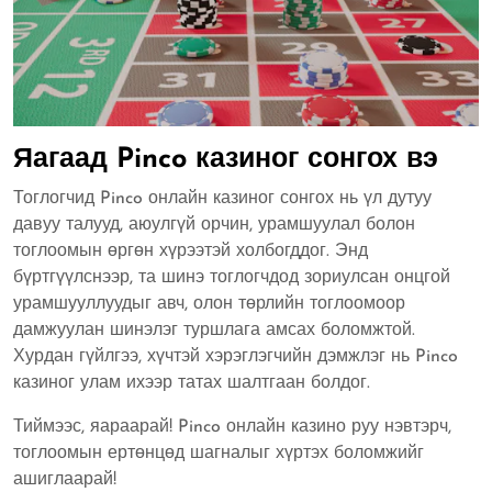
Яагаад Pinco казиног сонгох вэ
Тоглогчид Pinco онлайн казиног сонгох нь үл дутуу
давуу талууд, аюулгүй орчин, урамшуулал болон
тоглоомын өргөн хүрээтэй холбогддог. Энд
бүртгүүлснээр, та шинэ тоглогчдод зориулсан онцгой
урамшууллуудыг авч, олон төрлийн тоглоомоор
дамжуулан шинэлэг туршлага амсах боломжтой.
Хурдан гүйлгээ, хүчтэй хэрэглэгчийн дэмжлэг нь Pinco
казиног улам ихээр татах шалтгаан болдог.
Тиймээс, яараарай! Pinco онлайн казино руу нэвтэрч,
тоглоомын ертөнцөд шагналыг хүртэх боломжийг
ашиглаарай!