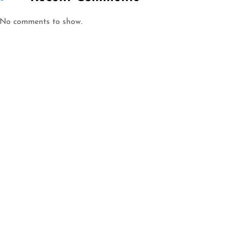
No comments to show.