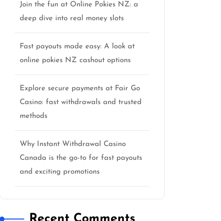
Join the fun at Online Pokies NZ: a
deep dive into real money slots
Fast payouts made easy: A look at
online pokies NZ cashout options
Explore secure payments at Fair Go
Casino: fast withdrawals and trusted
methods
Why Instant Withdrawal Casino
Canada is the go-to for fast payouts
and exciting promotions
Recent Comments