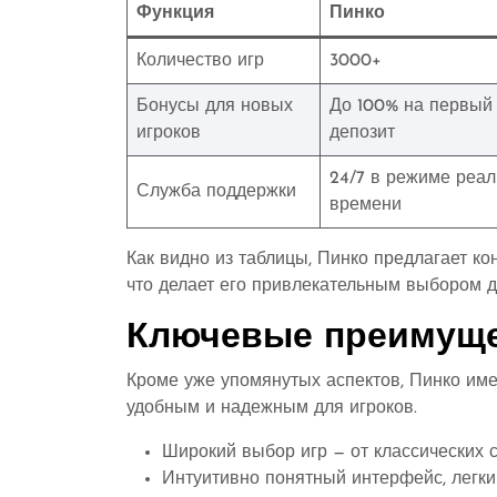
Функция
Пинко
Количество игр
3000+
Бонусы для новых
До 100% на первый
игроков
депозит
24/7 в режиме реал
Служба поддержки
времени
Как видно из таблицы, Пинко предлагает к
что делает его привлекательным выбором д
Ключевые преимуще
Кроме уже упомянутых аспектов, Пинко име
удобным и надежным для игроков.
Широкий выбор игр — от классических 
Интуитивно понятный интерфейс, легки