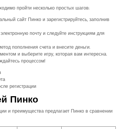
ходимо пройти несколько простых шагов:
льный сайт Пинко и зарегистрируйтесь, заполнив
электронную почту и следуйте инструкциям для
тод пополнения счета и внесите деньги.
ментом и выберите игру, которая вам интересна.
ждайтесь процессом!
в
ета
осле регистрации
ей Пинко
ции и преимущества предлагает Пинко в сравнении