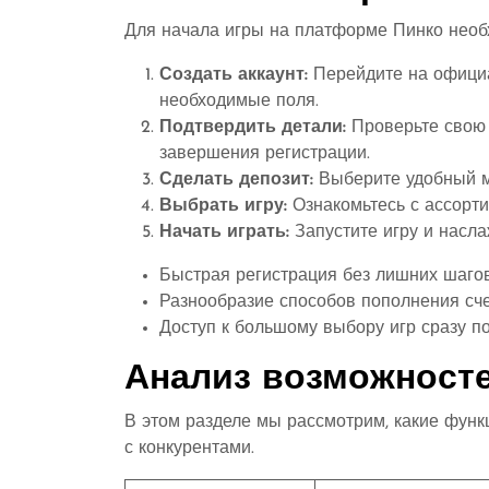
Для начала игры на платформе Пинко необ
Создать аккаунт:
Перейдите на официа
необходимые поля.
Подтвердить детали:
Проверьте свою 
завершения регистрации.
Сделать депозит:
Выберите удобный ме
Выбрать игру:
Ознакомьтесь с ассорти
Начать играть:
Запустите игру и насла
Быстрая регистрация без лишних шаго
Разнообразие способов пополнения сч
Доступ к большому выбору игр сразу п
Анализ возможност
В этом разделе мы рассмотрим, какие функ
с конкурентами.