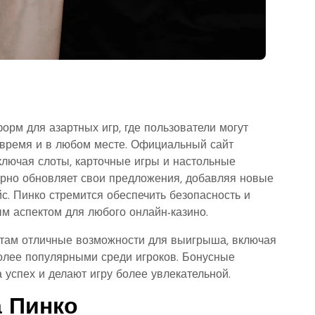
орм для азартных игр, где пользователи могут
время и в любом месте. Официальный сайт
ключая слоты, карточные игры и настольные
ярно обновляет свои предложения, добавляя новые
с. Пинко стремится обеспечить безопасность и
ым аспектом для любого онлайн-казино.
ентам отличные возможности для выигрыша, включая
более популярными среди игроков. Бонусные
успех и делают игру более увлекательной.
а Пинко