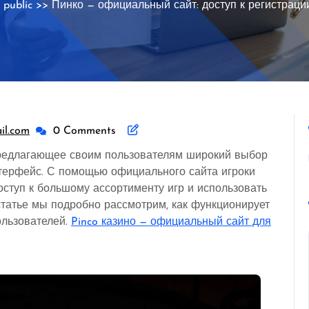
>
public
>> Пинко — официальный сайт: доступ к регистрации
il.com
0 Comments
swifsystechnologies@gmail.com
предлагающее своим пользователям широкий выбор
нтерфейс. С помощью официального сайта игроки
доступ к большому ассортименту игр и использовать
татье мы подробно рассмотрим, как функционирует
ользователей.
Pinco казино — официальный сайт для