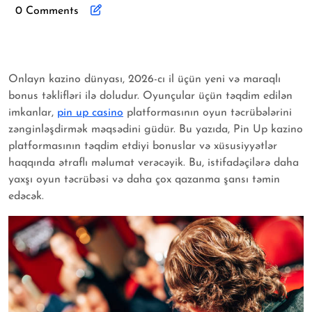
25,
0 Comments
2026
Onlayn kazino dünyası, 2026-cı il üçün yeni və maraqlı
bonus təklifləri ilə doludur. Oyunçular üçün təqdim edilən
imkanlar,
pin up casino
platformasının oyun təcrübələrini
zənginləşdirmək məqsədini güdür. Bu yazıda, Pin Up kazino
platformasının təqdim etdiyi bonuslar və xüsusiyyətlər
haqqında ətraflı məlumat verəcəyik. Bu, istifadəçilərə daha
yaxşı oyun təcrübəsi və daha çox qazanma şansı təmin
edəcək.