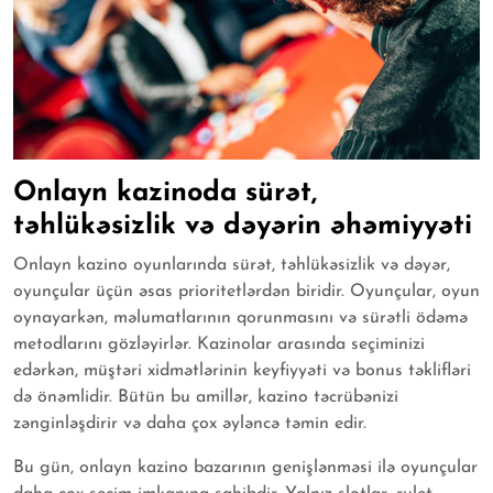
Onlayn kazinoda sürət,
təhlükəsizlik və dəyərin əhəmiyyəti
Onlayn kazino oyunlarında sürət, təhlükəsizlik və dəyər,
oyunçular üçün əsas prioritetlərdən biridir. Oyunçular, oyun
oynayarkən, məlumatlarının qorunmasını və sürətli ödəmə
metodlarını gözləyirlər. Kazinolar arasında seçiminizi
edərkən, müştəri xidmətlərinin keyfiyyəti və bonus təklifləri
də önəmlidir. Bütün bu amillər, kazino təcrübənizi
zənginləşdirir və daha çox əyləncə təmin edir.
Bu gün, onlayn kazino bazarının genişlənməsi ilə oyunçular