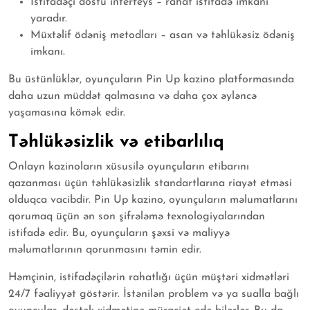
İstifadəçi dostu interfeys – rahat istifadə imkanı
yaradır.
Müxtəlif ödəniş metodları – asan və təhlükəsiz ödəniş
imkanı.
Bu üstünlüklər, oyunçuların Pin Up kazino platformasında
daha uzun müddət qalmasına və daha çox əyləncə
yaşamasına kömək edir.
Təhlükəsizlik və etibarlılıq
Onlayn kazinoların xüsusilə oyunçuların etibarını
qazanması üçün təhlükəsizlik standartlarına riayət etməsi
olduqca vacibdir. Pin Up kazino, oyunçuların məlumatlarını
qorumaq üçün ən son şifrələmə texnologiyalarından
istifadə edir. Bu, oyunçuların şəxsi və maliyyə
məlumatlarının qorunmasını təmin edir.
Həmçinin, istifadəçilərin rahatlığı üçün müştəri xidmətləri
24/7 fəaliyyət göstərir. İstənilən problem və ya sualla bağlı