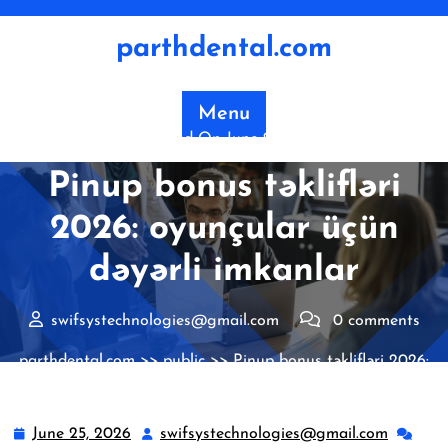
Skip
to
parthdental.com
content
Menu
Posted On June 25, 2026
Pinup bonus təklifləri
2026: oyunçular üçün
dəyərli imkanlar
swifsystechnologies@gmail.com
0 comments
parthdental.com
>>
public
>> Pinup bonus təklifləri 2026:
oyunçular üçün dəyərli imkanlar
June 25, 2026
swifsystechnologies@gmail.com
June
swifsys