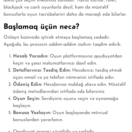
daha çox seçim imkanına sahibdir. Yalnız slotlar, rulet,
blackjack və canlı oyunlarla deyil, həm də müxtəlif
bonuslarla oyun təcrübələrini daha da maraqlı edə bilərlər.
Başlamaq üçün necə?
Onlayn kazinoda iştirak etməyə başlamaq sadədir.
Aşağıda, bu prosesin addım-addım izahını təqdim edirik:
Hesab Yaradın:
Oyun platformasına qeydiyyatdan
keçin və şəxsi məlumatlarınızı daxil edin.
Detallarınızı Təsdiq Edin:
Hesabınızı təsdiq etmək
üçün email və ya telefon nömrənizi istifadə edin.
Ödəniş Edin:
Hesabınıza məbləğ əlavə edin. Müxtəlif
ödəniş metodlarından istifadə edə bilərsiniz.
Oyun Seçin:
Sevdiyiniz oyunu seçin və oynamağa
başlayın.
Bonusa Yoxlayın:
Oyun başlayanda mövcud
bonuslardan yararlanın.
Qeydiyyat prosesi sürətlidir və sadədir.