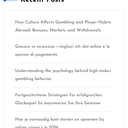
How Culture Affects Gambling and Player Habits
Abroad: Bonuses, Markets, and Withdrawals
Giocare in sicurezza: i migliori siti slot online e le
opzioni di pagamento
Understanding the psychology behind high-stakes
gambling behavior
Fortgeschrittene Strategien für erfolgreiches
Glücksspiel So maximieren Sie Ihre Gewinne
Hoe je eenvoudig kunt storten en opnemen bij
online casino’s in 2026