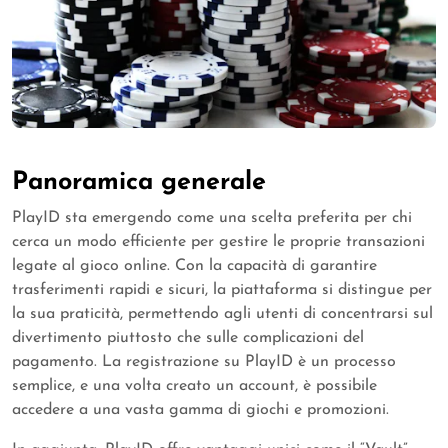
Panoramica generale
PlayID sta emergendo come una scelta preferita per chi
cerca un modo efficiente per gestire le proprie transazioni
legate al gioco online. Con la capacità di garantire
trasferimenti rapidi e sicuri, la piattaforma si distingue per
la sua praticità, permettendo agli utenti di concentrarsi sul
divertimento piuttosto che sulle complicazioni del
pagamento. La registrazione su PlayID è un processo
semplice, e una volta creato un account, è possibile
accedere a una vasta gamma di giochi e promozioni.