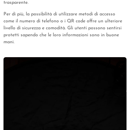
trasparente.
Per di più, la possibilità di utilizzare metodi di accesso
come il numero di telefono o i QR code offre un ulteriore
livello di sicurezza e comodità. Gli utenti possono sentirsi
protetti sapendo che le loro informazioni sono in buone
mani.