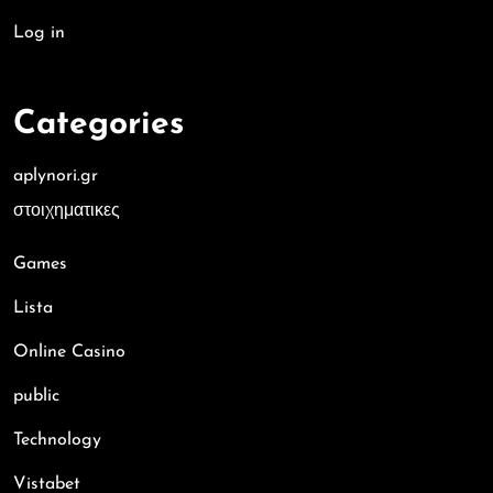
Log in
Categories
aplynori.gr
στοιχηματικες
Games
Lista
Online Casino
public
Technology
Vistabet