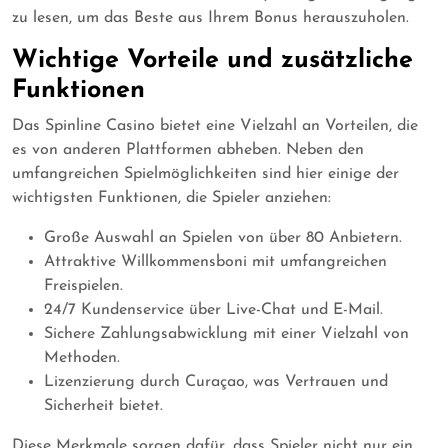
zu lesen, um das Beste aus Ihrem Bonus herauszuholen.
Wichtige Vorteile und zusätzliche
Funktionen
Das Spinline Casino bietet eine Vielzahl an Vorteilen, die
es von anderen Plattformen abheben. Neben den
umfangreichen Spielmöglichkeiten sind hier einige der
wichtigsten Funktionen, die Spieler anziehen:
Große Auswahl an Spielen von über 80 Anbietern.
Attraktive Willkommensboni mit umfangreichen
Freispielen.
24/7 Kundenservice über Live-Chat und E-Mail.
Sichere Zahlungsabwicklung mit einer Vielzahl von
Methoden.
Lizenzierung durch Curaçao, was Vertrauen und
Sicherheit bietet.
Diese Merkmale sorgen dafür, dass Spieler nicht nur ein