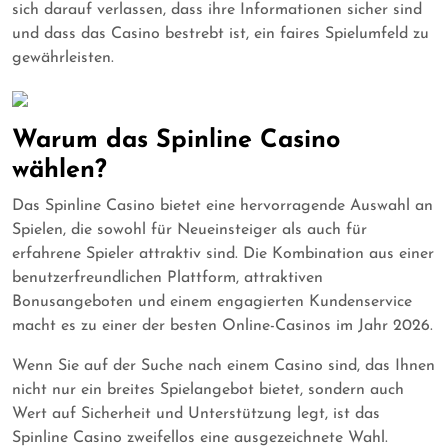
sich darauf verlassen, dass ihre Informationen sicher sind
und dass das Casino bestrebt ist, ein faires Spielumfeld zu
gewährleisten.
Warum das Spinline Casino
wählen?
Das Spinline Casino bietet eine hervorragende Auswahl an
Spielen, die sowohl für Neueinsteiger als auch für
erfahrene Spieler attraktiv sind. Die Kombination aus einer
benutzerfreundlichen Plattform, attraktiven
Bonusangeboten und einem engagierten Kundenservice
macht es zu einer der besten Online-Casinos im Jahr 2026.
Wenn Sie auf der Suche nach einem Casino sind, das Ihnen
nicht nur ein breites Spielangebot bietet, sondern auch
Wert auf Sicherheit und Unterstützung legt, ist das
Spinline Casino zweifellos eine ausgezeichnete Wahl.