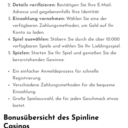
Details verifizieren:
Bestätigen Sie Ihre E-Mail-
Adresse und gegebenenfalls Ihre Identität.
Einzahlung vornehmen:
Wählen Sie eine der
verfügbaren Zahlungsmethoden, um Geld auf Ihr
Konto zu laden.
Spiel auswählen:
Stöbern Sie durch die über 10.000
verfügbaren Spiele und wählen Sie Ihr Lieblingsspiel.
Spielen:
Starten Sie Ihr Spiel und genießen Sie die
bevorstehenden Gewinne.
Ein einfacher Anmeldeprozess für schnelle
Registrierung.
Verschiedene Zahlungsmethoden für die bequeme
Einzahlung.
Große Spielauswahl, die für jeden Geschmack etwas
bietet.
Bonusübersicht des Spinline
Casinos