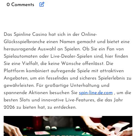
25,
0 Comments
2026
Das Spinline Casino hat sich in der Online-
Glücksspielbranche einen Namen gemacht und bietet eine
herausragende Auswahl an Spielen. Ob Sie ein Fan von
Spielautomaten oder Live-Dealer-Spielen sind, hier finden
Sie eine Vielfalt, die keine Wünsche offenlässt. Die
Plattform kombiniert aufregende Spiele mit attraktiven
Angeboten, um ein fesselndes und sicheres Spielerlebnis zu
gewährleisten. Für großartige Unterhaltung und
spannende Aktionen besuchen Sie
spin-line.de.com
, um die
besten Slots und innovative Live-Features, die das Jahr
2026 zu bieten hat, zu entdecken.