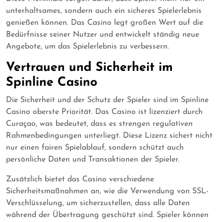
unterhaltsames, sondern auch ein sicheres Spielerlebnis
genießen können. Das Casino legt großen Wert auf die
Bedürfnisse seiner Nutzer und entwickelt ständig neue
Angebote, um das Spielerlebnis zu verbessern.
Vertrauen und Sicherheit im
Spinline Casino
Die Sicherheit und der Schutz der Spieler sind im Spinline
Casino oberste Priorität. Das Casino ist lizenziert durch
Curaçao, was bedeutet, dass es strengen regulativen
Rahmenbedingungen unterliegt. Diese Lizenz sichert nicht
nur einen fairen Spielablauf, sondern schützt auch
persönliche Daten und Transaktionen der Spieler.
Zusätzlich bietet das Casino verschiedene
Sicherheitsmaßnahmen an, wie die Verwendung von SSL-
Verschlüsselung, um sicherzustellen, dass alle Daten
während der Übertragung geschützt sind. Spieler können