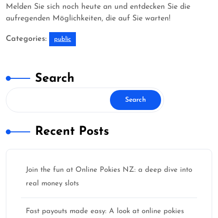
Melden Sie sich noch heute an und entdecken Sie die
aufregenden Möglichkeiten, die auf Sie warten!
Categories:
public
Search
Search
Recent Posts
Join the fun at Online Pokies NZ: a deep dive into
real money slots
Fast payouts made easy: A look at online pokies