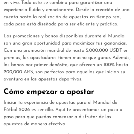
en vivo. Todo esto se combina para garantizar una
experiencia fluida y emocionante. Desde la creación de una
cuenta hasta la realización de apuestas en tiempo real,
cada paso está diseñado para ser eficiente y práctico.
Las promociones y bonos disponibles durante el Mundial
son una gran oportunidad para maximizar tus ganancias.
Con una promoción mundial de hasta 5,000,000 USDT en
premios, los apostadores tienen mucho que ganar. Además,
los bonos por primer depósito, que ofrecen un 100% hasta
200,000 ARS, son perfectos para aquellos que inician su
aventura en las apuestas deportivas.
Cómo empezar a apostar
Iniciar tu experiencia de apuestas para el Mundial de
Fútbol 2026 es sencillo. Aquí te presentamos un paso a
paso para que puedas comenzar a disfrutar de las
apuestas de manera efectiva.