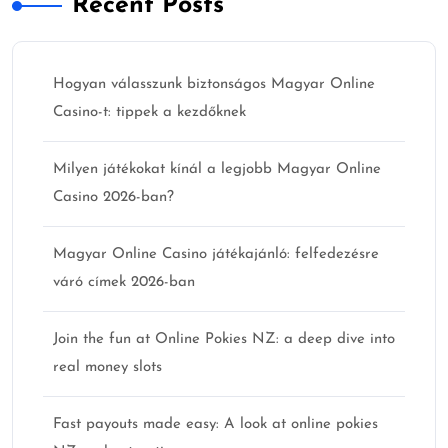
Recent Posts
Hogyan válasszunk biztonságos Magyar Online
Casino-t: tippek a kezdőknek
Milyen játékokat kínál a legjobb Magyar Online
Casino 2026-ban?
Magyar Online Casino játékajánló: felfedezésre
váró címek 2026-ban
Join the fun at Online Pokies NZ: a deep dive into
real money slots
Fast payouts made easy: A look at online pokies