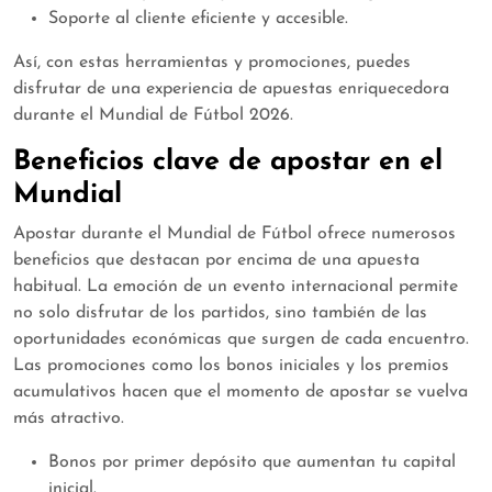
Soporte al cliente eficiente y accesible.
Así, con estas herramientas y promociones, puedes
disfrutar de una experiencia de apuestas enriquecedora
durante el Mundial de Fútbol 2026.
Beneficios clave de apostar en el
Mundial
Apostar durante el Mundial de Fútbol ofrece numerosos
beneficios que destacan por encima de una apuesta
habitual. La emoción de un evento internacional permite
no solo disfrutar de los partidos, sino también de las
oportunidades económicas que surgen de cada encuentro.
Las promociones como los bonos iniciales y los premios
acumulativos hacen que el momento de apostar se vuelva
más atractivo.
Bonos por primer depósito que aumentan tu capital
inicial.