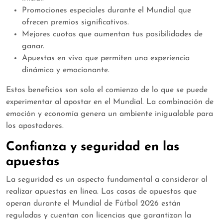
Promociones especiales durante el Mundial que
ofrecen premios significativos.
Mejores cuotas que aumentan tus posibilidades de
ganar.
Apuestas en vivo que permiten una experiencia
dinámica y emocionante.
Estos beneficios son solo el comienzo de lo que se puede
experimentar al apostar en el Mundial. La combinación de
emoción y economía genera un ambiente inigualable para
los apostadores.
Confianza y seguridad en las
apuestas
La seguridad es un aspecto fundamental a considerar al
realizar apuestas en línea. Las casas de apuestas que
operan durante el Mundial de Fútbol 2026 están
reguladas y cuentan con licencias que garantizan la