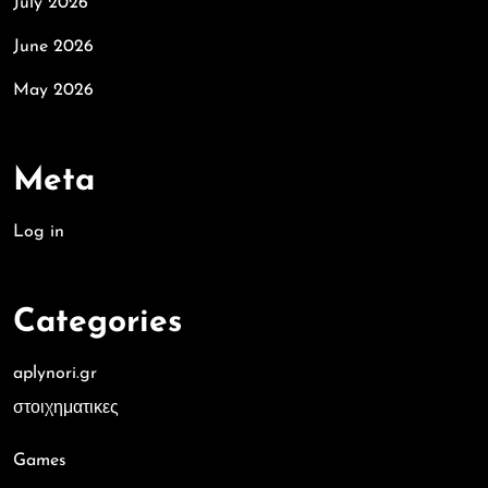
July 2026
June 2026
May 2026
Meta
Log in
Categories
aplynori.gr
στοιχηματικες
Games