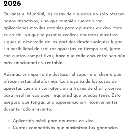
2026
Durante el Mundial, las casas de apuestas no solo ofrecen
bonos atractivos, sino que también cuentan con
aplicaciones móviles estables para apuestas en vivo. Esto
es crucial, ya que te permite realizar apuestas mientras
sigues el desarrollo de los partidos desde cualquier lugar.
La posibilidad de realizar apuestas en tiempo real, junto
con cuotas competitivas, hace que cada encuentro sea aún
más emocionante y rentable.
Además, es importante destacar el soporte al cliente que
ofrecen estas plataformas. La mayoría de las casas de
apuestas cuentan con atención a través de chat y correo
para resolver cualquier inquietud que puedas tener. Esto
asegura que tengas una experiencia sin inconvenientes
durante todo el evento.
Aplicación móvil para apuestas en vivo.
Cuotas competitivas que maximizan tus ganancias.