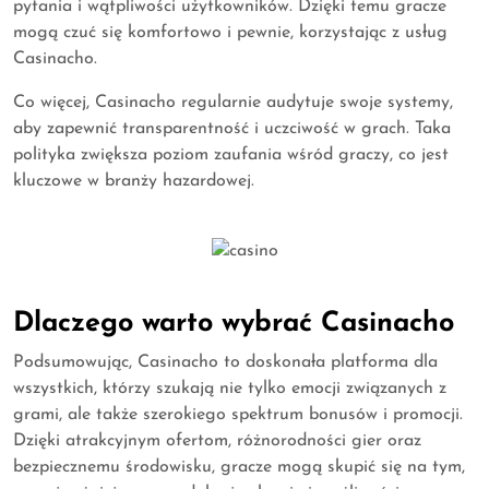
pytania i wątpliwości użytkowników. Dzięki temu gracze
mogą czuć się komfortowo i pewnie, korzystając z usług
Casinacho.
Co więcej, Casinacho regularnie audytuje swoje systemy,
aby zapewnić transparentność i uczciwość w grach. Taka
polityka zwiększa poziom zaufania wśród graczy, co jest
kluczowe w branży hazardowej.
Dlaczego warto wybrać Casinacho
Podsumowując, Casinacho to doskonała platforma dla
wszystkich, którzy szukają nie tylko emocji związanych z
grami, ale także szerokiego spektrum bonusów i promocji.
Dzięki atrakcyjnym ofertom, różnorodności gier oraz
bezpiecznemu środowisku, gracze mogą skupić się na tym,