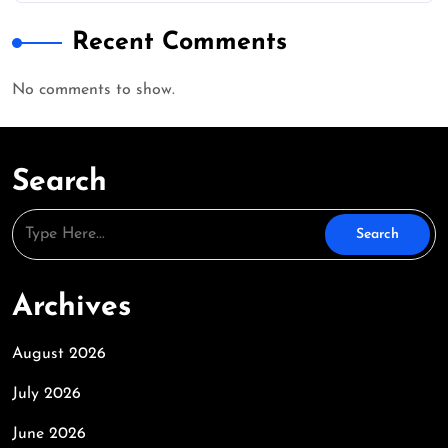
Recent Comments
No comments to show.
Search
Archives
August 2026
July 2026
June 2026