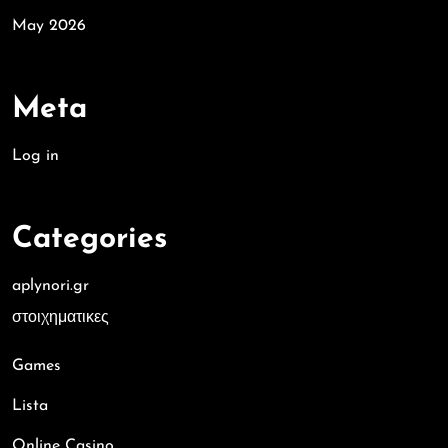
May 2026
Meta
Log in
Categories
aplynori.gr
στοιχηματικες
Games
Lista
Online Casino