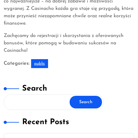
co najważniejsze – na dobrej zabawie i możliwości
wygranej. Z Casinacho każda gra staje się przygodą, która
może przynieść niezapomniane chwile oraz realne korzyści
finansowe.
Zachęcamy do rejestracji i skorzystania z oferowanych
bonusów, które pomogą w budowaniu sukcesów na
Casinacho!
Categories:
public
Search
Search
Recent Posts