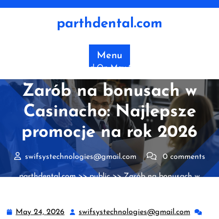
Skip
to
parthdental.com
content
Menu
Posted On May 24, 2026
Zarób na bonusach w
Casinacho: Najlepsze
promocje na rok 2026
swifsystechnologies@gmail.com
0 comments
parthdental.com
>>
public
>> Zarób na bonusach w
Casinacho: Najlepsze promocje na rok 2026
May 24, 2026
swifsystechnologies@gmail.com
May
swifsys