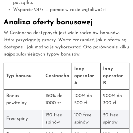
początku.
Wsparcie 24/7 — pomoc w razie wątpliwości.
Analiza oferty bonusowej
W Casinacho dostępnych jest wiele rodzajów bonusów,
które przyciągają graczy. Warto zrozumieć, jakie oferty są
dostępne i jak można je wykorzystać. Oto porównanie kilku
najpopularniejszych typów bonusów:
Inny
Inny
Typ bonusu
Casinacho
operator
operator
A
B
Bonus
150% do
100% do
200% do
powitalny
1000 zł
500 zł
300 zł
150 free
100 free
50 free
Free spiny
spinów
spinów
spinów