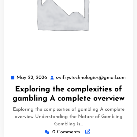
May 22, 2026
swifsystechnologies@gmail.com
May
swif
22,
Exploring the complexities of
2026
gambling A complete overview
Exploring the complexities of gambling A complete
overview Understanding the Nature of Gambling
Gambling is…
0 Comments