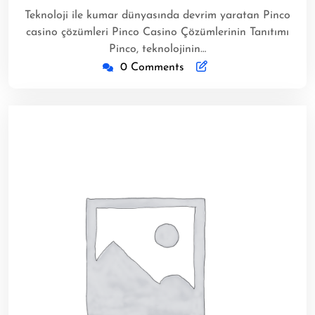
Teknoloji ile kumar dünyasında devrim yaratan Pinco
casino çözümleri Pinco Casino Çözümlerinin Tanıtımı
Pinco, teknolojinin…
0 Comments