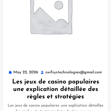
May 22, 2026
swifsystechnologies@gmail.com
May
swif
22,
Les jeux de casino populaires
2026
une explication détaillée des
règles et stratégies
Les jeux de casino populaires une explication détaillée