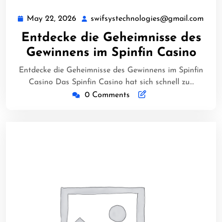
May 22, 2026
swifsystechnologies@gmail.com
May
swif
22,
Entdecke die Geheimnisse des
2026
Gewinnens im Spinfin Casino
Entdecke die Geheimnisse des Gewinnens im Spinfin
Casino Das Spinfin Casino hat sich schnell zu…
0 Comments