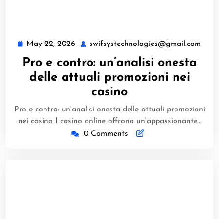
May 22, 2026
swifsystechnologies@gmail.com
May
swif
22,
Pro e contro: un’analisi onesta
2026
delle attuali promozioni nei
casino
Pro e contro: un'analisi onesta delle attuali promozioni
nei casino I casino online offrono un'appassionante…
0 Comments