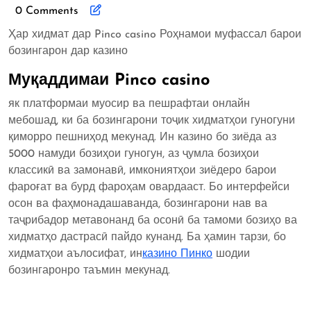
29,
0 Comments
2026
Ҳар хидмат дар Pinco casino Роҳнамои муфассал барои
бозингарон дар казино
Муқаддимаи Pinco casino
як платформаи муосир ва пешрафтаи онлайн
мебошад, ки ба бозингарони тоҷик хидматҳои гуногуни
қиморро пешниҳод мекунад. Ин казино бо зиёда аз
5000 намуди бозиҳои гуногун, аз ҷумла бозиҳои
классикӣ ва замонавӣ, имкониятҳои зиёдеро барои
фароғат ва бурд фароҳам овардааст. Бо интерфейси
осон ва фаҳмонадашаванда, бозингарони нав ва
таҷрибадор метавонанд ба осонӣ ба тамоми бозиҳо ва
хидматҳо дастрасӣ пайдо кунанд. Ба ҳамин тарзи, бо
хидматҳои аълосифат, ин
казино Пинко
шодии
бозингаронро таъмин мекунад.