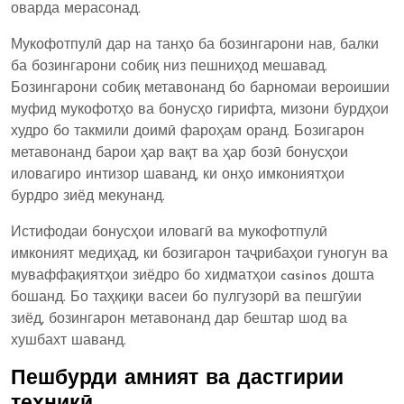
оварда мерасонад.
Мукофотпулӣ дар на танҳо ба бозингарони нав, балки
ба бозингарони собиқ низ пешниҳод мешавад.
Бозингарони собиқ метавонанд бо барномаи вероишии
муфид мукофотҳо ва бонусҳо гирифта, мизони бурдҳои
худро бо такмили доимӣ фароҳам оранд. Бозигарон
метавонанд барои ҳар вақт ва ҳар бозӣ бонусҳои
иловагиро интизор шаванд, ки онҳо имкониятҳои
бурдро зиёд мекунанд.
Истифодаи бонусҳои иловагӣ ва мукофотпулӣ
имконият медиҳад, ки бозигарон таҷрибаҳои гуногун ва
муваффақиятҳои зиёдро бо хидматҳои casinos дошта
бошанд. Бо таҳқиқи васеи бо пулгузорӣ ва пешгӯии
зиёд, бозингарон метавонанд дар бештар шод ва
хушбахт шаванд.
Пешбурди амният ва дастгирии