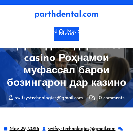
Skip
to
parthdental.com
content
Posted On May 29, 2026
Menu
Ҳар хидмат дар Pinco
casino Роҳнамои
муфассал барои
бозингарон дар казино
swifsystechnologies@gmail.com
0 comments
parthdental.com
>>
public
>> Ҳар хидмат дар Pinco
casino Роҳнамои муфассал барои бозингарон дар
казино
May 29, 2026
swifsystechnologies@gmail.com
May
swifsys