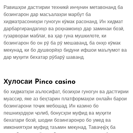
Равишҳои дастгирии техникӣ инчунин метавонанд ба
бозингарон дар масъалаҳои марбут ба
хидматрасониҳои гуногун кӯмак расонанд. Ин хидмат
дарбаргирандагиҳо ва роҳнамоиҳо дар заминаи бозӣ,
гузарвораи маблағ, ва ҳар гуна мушкилоте, ки
бозингарон бо он рӯ ба рӯ мешаванд, ба онҳо кӯмак
мекунад, ки бо душворӣҳо бидуни ифшои маълумот ва
дар муҳити бехатар рӯбарӯ шаванд.
Хулосаи Pinco casino
бо хидматҳои аълосифат, бозиҳои гуногун ва дастгирии
муассир, яке аз беҳтарин платформаҳои онлайн барои
бозингарони тоҷик мебошад. Ин казино бо
пешниҳодҳои ҷолиб, бонусҳои муфид ва муҳити
бехатари бозӣ, шодии бозингаронро бо умед ва
имкониятҳои муфид таъмин мекунад. Таваҷҷӯҳ ба