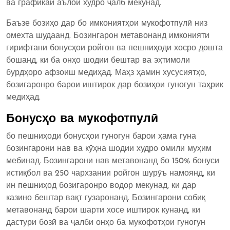
ва графикаи аълои худро ҷалб мекунад.
Баъзе бозиҳо дар бо имкониятҳои мукофотпулӣ низ
омехта шудаанд. Бозингарон метавонанд имконияти
гирифтани бонусҳои ройгон ва пешниҳоди хосро дошта
бошанд, ки ба онҳо шодии бештар ва эҳтимоли
бурдҳоро афзоиш медиҳад. Маҳз ҳамин хусусиятҳо,
бозигаронро барои иштирок дар бозиҳои гуногун таҳрик
медиҳад.
Бонусҳо ва мукофотпулӣ
бо пешниҳоди бонусҳои гуногун барои ҳама гуна
бозингарони нав ва кӯҳна шодии худро омили муҳим
мебинад. Бозингарони нав метавонанд бо 150% бонуси
истиқбол ва 250 чархзании ройгон шурӯъ намоянд, ки
ин пешниҳод бозигаронро водор мекунад, ки дар
казино бештар вақт гузаронанд. Бозингарони собиқ
метавонанд барои шарти хосе иштирок кунанд, ки
дастури бозӣ ва ҷалби онҳо ба мукофотҳои гуногун