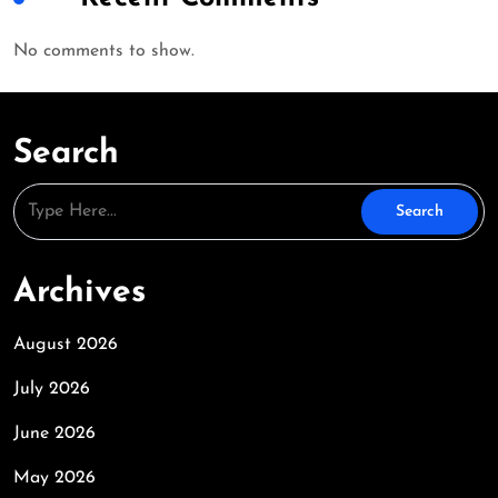
No comments to show.
Search
Archives
August 2026
July 2026
June 2026
May 2026