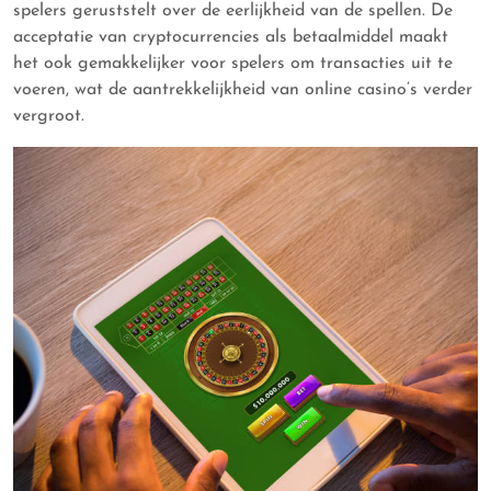
spelers geruststelt over de eerlijkheid van de spellen. De
acceptatie van cryptocurrencies als betaalmiddel maakt
het ook gemakkelijker voor spelers om transacties uit te
voeren, wat de aantrekkelijkheid van online casino’s verder
vergroot.