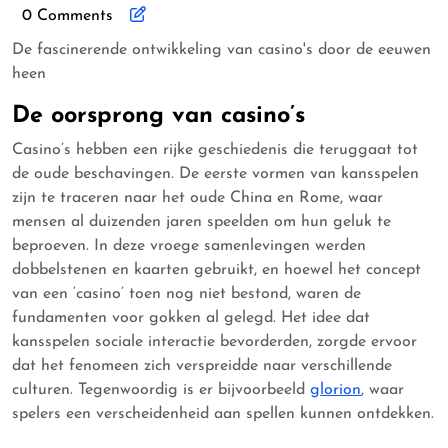
9,
0 Comments
2026
De fascinerende ontwikkeling van casino's door de eeuwen
heen
De oorsprong van casino’s
Casino’s hebben een rijke geschiedenis die teruggaat tot
de oude beschavingen. De eerste vormen van kansspelen
zijn te traceren naar het oude China en Rome, waar
mensen al duizenden jaren speelden om hun geluk te
beproeven. In deze vroege samenlevingen werden
dobbelstenen en kaarten gebruikt, en hoewel het concept
van een ‘casino’ toen nog niet bestond, waren de
fundamenten voor gokken al gelegd. Het idee dat
kansspelen sociale interactie bevorderden, zorgde ervoor
dat het fenomeen zich verspreidde naar verschillende
culturen. Tegenwoordig is er bijvoorbeeld
glorion
, waar
spelers een verscheidenheid aan spellen kunnen ontdekken.