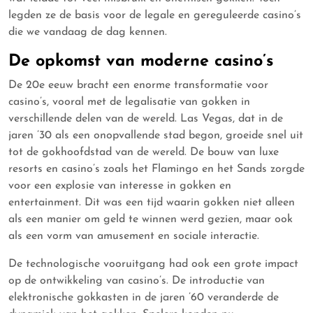
legden ze de basis voor de legale en gereguleerde casino’s
die we vandaag de dag kennen.
De opkomst van moderne casino’s
De 20e eeuw bracht een enorme transformatie voor
casino’s, vooral met de legalisatie van gokken in
verschillende delen van de wereld. Las Vegas, dat in de
jaren ’30 als een onopvallende stad begon, groeide snel uit
tot de gokhoofdstad van de wereld. De bouw van luxe
resorts en casino’s zoals het Flamingo en het Sands zorgde
voor een explosie van interesse in gokken en
entertainment. Dit was een tijd waarin gokken niet alleen
als een manier om geld te winnen werd gezien, maar ook
als een vorm van amusement en sociale interactie.
De technologische vooruitgang had ook een grote impact
op de ontwikkeling van casino’s. De introductie van
elektronische gokkasten in de jaren ’60 veranderde de