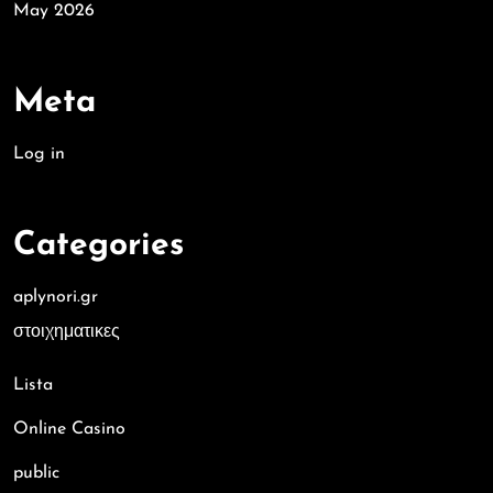
May 2026
Meta
Log in
Categories
aplynori.gr
στοιχηματικες
Lista
Online Casino
public