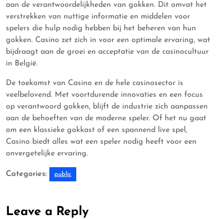
aan de verantwoordelijkheden van gokken. Dit omvat het
verstrekken van nuttige informatie en middelen voor
spelers die hulp nodig hebben bij het beheren van hun
gokken. Casino zet zich in voor een optimale ervaring, wat
bijdraagt aan de groei en acceptatie van de casinocultuur
in België.
De toekomst van Casino en de hele casinosector is
veelbelovend. Met voortdurende innovaties en een focus
op verantwoord gokken, blijft de industrie zich aanpassen
aan de behoeften van de moderne speler. Of het nu gaat
om een klassieke gokkast of een spannend live spel,
Casino biedt alles wat een speler nodig heeft voor een
onvergetelijke ervaring.
Categories:
public
Leave a Reply