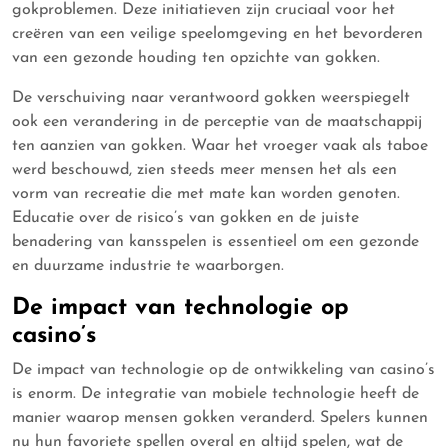
gokproblemen. Deze initiatieven zijn cruciaal voor het
creëren van een veilige speelomgeving en het bevorderen
van een gezonde houding ten opzichte van gokken.
De verschuiving naar verantwoord gokken weerspiegelt
ook een verandering in de perceptie van de maatschappij
ten aanzien van gokken. Waar het vroeger vaak als taboe
werd beschouwd, zien steeds meer mensen het als een
vorm van recreatie die met mate kan worden genoten.
Educatie over de risico’s van gokken en de juiste
benadering van kansspelen is essentieel om een gezonde
en duurzame industrie te waarborgen.
De impact van technologie op
casino’s
De impact van technologie op de ontwikkeling van casino’s
is enorm. De integratie van mobiele technologie heeft de
manier waarop mensen gokken veranderd. Spelers kunnen
nu hun favoriete spellen overal en altijd spelen, wat de