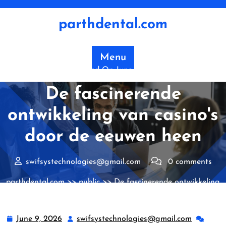
Skip
to
parthdental.com
content
Menu
Posted On June 9, 2026
De fascinerende
ontwikkeling van casino's
door de eeuwen heen
swifsystechnologies@gmail.com
0 comments
parthdental.com
>>
public
>> De fascinerende ontwikkeling
van casino's door de eeuwen heen
June 9, 2026
swifsystechnologies@gmail.com
June
swifsyst