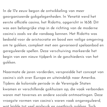
In de 17e eeuw begon de ontwikkeling van meer
georganiseerde gokgelegenheden. In Venetië werd het
eerste officiële casino, het Ridotto, opgericht in 1638. Dit
was een belangrijke stap in de richting van de moderne
casino’s zoals we die vandaag kennen. Het Ridotto was
bedoeld voor de aristocratie en bood een veilige omgeving
om te gokken, compleet met een gevarieerd spelaanbod en
gereguleerde spellen. Deze verschuiving markeerde het
begin van een nieuw tijdperk in de geschiedenis van het
gokken.
Naarmate de jaren vorderden, verspreidde het concept van
casino’s zich over Europa en uiteindelijk naar Amerika.
Tijdens de koloniale periode in de Verenigde Staten
kwamen er verschillende gokhuizen op, die vaak verbonden
waren met tavernes en andere sociale ontmoetingen. Deze
vroegste vormen van casino’s waren vaak ongereguleerd,
wat leidde tot veel misbruik en onethisch gokken. Toch