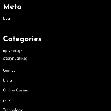
Meta
Log in
Categories
aplynori.gr
στοιχηματικες
Games
Lista
Online Casino
public
Technology