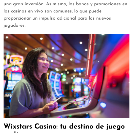
una gran inversión. Asimismo, los bonos y promociones en
los casinos en vivo son comunes, lo que puede
proporcionar un impulso adicional para los nuevos
jugadores.
Wixstars Casino: tu destino de juego