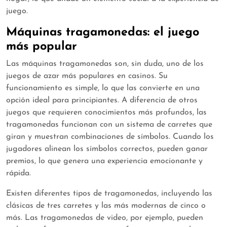
juego.
Máquinas tragamonedas: el juego
más popular
Las máquinas tragamonedas son, sin duda, uno de los
juegos de azar más populares en casinos. Su
funcionamiento es simple, lo que las convierte en una
opción ideal para principiantes. A diferencia de otros
juegos que requieren conocimientos más profundos, las
tragamonedas funcionan con un sistema de carretes que
giran y muestran combinaciones de símbolos. Cuando los
jugadores alinean los símbolos correctos, pueden ganar
premios, lo que genera una experiencia emocionante y
rápida.
Existen diferentes tipos de tragamonedas, incluyendo las
clásicas de tres carretes y las más modernas de cinco o
más. Las tragamonedas de video, por ejemplo, pueden