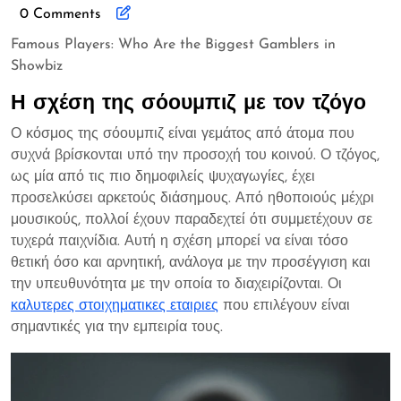
23,
0 Comments
2026
Famous Players: Who Are the Biggest Gamblers in
Showbiz
Η σχέση της σόουμπιζ με τον τζόγο
Ο κόσμος της σόουμπιζ είναι γεμάτος από άτομα που
συχνά βρίσκονται υπό την προσοχή του κοινού. Ο τζόγος,
ως μία από τις πιο δημοφιλείς ψυχαγωγίες, έχει
προσελκύσει αρκετούς διάσημους. Από ηθοποιούς μέχρι
μουσικούς, πολλοί έχουν παραδεχτεί ότι συμμετέχουν σε
τυχερά παιχνίδια. Αυτή η σχέση μπορεί να είναι τόσο
θετική όσο και αρνητική, ανάλογα με την προσέγγιση και
την υπευθυνότητα με την οποία το διαχειρίζονται. Οι
καλυτερες στοιχηματικες εταιριες
που επιλέγουν είναι
σημαντικές για την εμπειρία τους.