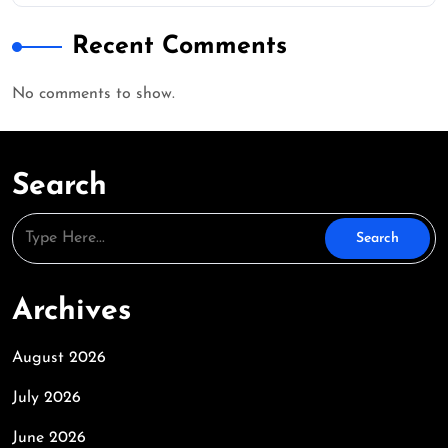
Recent Comments
No comments to show.
Search
Archives
August 2026
July 2026
June 2026