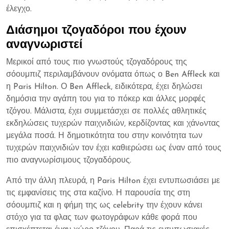
έλεγχο.
Διάσημοι τζογαδόροι που έχουν
αναγνωριστεί
Μερικοί από τους πιο γνωστούς τζογαδόρους της
σόουμπιζ περιλαμβάνουν ονόματα όπως ο Ben Affleck και
η Paris Hilton. Ο Ben Affleck, ειδικότερα, έχει δηλώσει
δημόσια την αγάπη του για το πόκερ και άλλες μορφές
τζόγου. Μάλιστα, έχει συμμετάσχει σε πολλές αθλητικές
εκδηλώσεις τυχερών παιχνιδιών, κερδίζοντας και χάνoντας
μεγάλα ποσά. Η δημοτικότητα του στην κοινότητα των
τυχερών παιχνιδιών τον έχει καθιερώσει ως έναν από τους
πιο αναγνωρίσιμους τζογαδόρους.
Από την άλλη πλευρά, η Paris Hilton έχει εντυπωσιάσει με
τις εμφανίσεις της στα καζίνο. Η παρουσία της στη
σόουμπιζ και η φήμη της ως celebrity την έχουν κάνει
στόχο για τα φλας των φωτογράφων κάθε φορά που