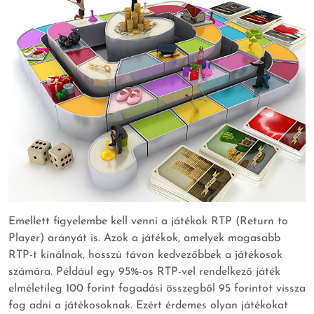
Emellett figyelembe kell venni a játékok RTP (Return to
Player) arányát is. Azok a játékok, amelyek magasabb
RTP-t kínálnak, hosszú távon kedvezőbbek a játékosok
számára. Például egy 95%-os RTP-vel rendelkező játék
elméletileg 100 forint fogadási összegből 95 forintot vissza
fog adni a játékosoknak. Ezért érdemes olyan játékokat