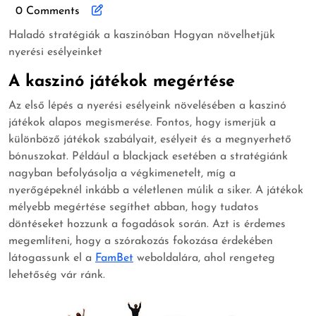
3,
0 Comments
2026
Haladó stratégiák a kaszinóban Hogyan növelhetjük
nyerési esélyeinket
A kaszinó játékok megértése
Az első lépés a nyerési esélyeink növelésében a kaszinó
játékok alapos megismerése. Fontos, hogy ismerjük a
különböző játékok szabályait, esélyeit és a megnyerhető
bónuszokat. Például a blackjack esetében a stratégiánk
nagyban befolyásolja a végkimenetelt, míg a
nyerőgépeknél inkább a véletlenen múlik a siker. A játékok
mélyebb megértése segíthet abban, hogy tudatos
döntéseket hozzunk a fogadások során. Azt is érdemes
megemlíteni, hogy a szórakozás fokozása érdekében
látogassunk el a
FamBet
weboldalára, ahol rengeteg
lehetőség vár ránk.