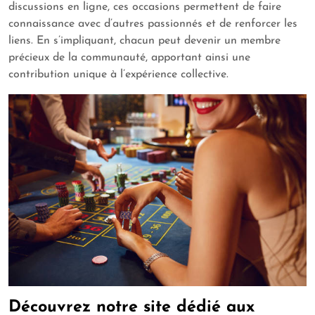
discussions en ligne, ces occasions permettent de faire
connaissance avec d’autres passionnés et de renforcer les
liens. En s’impliquant, chacun peut devenir un membre
précieux de la communauté, apportant ainsi une
contribution unique à l’expérience collective.
Découvrez notre site dédié aux