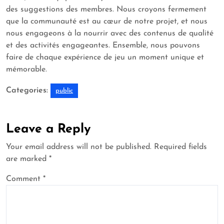
des suggestions des membres. Nous croyons fermement
que la communauté est au cœur de notre projet, et nous
nous engageons à la nourrir avec des contenus de qualité
et des activités engageantes. Ensemble, nous pouvons
faire de chaque expérience de jeu un moment unique et
mémorable.
Categories:
public
Leave a Reply
Your email address will not be published.
Required fields
are marked
*
Comment
*