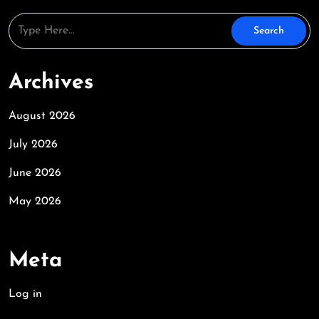
Archives
August 2026
July 2026
June 2026
May 2026
Meta
Log in