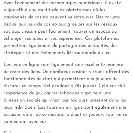
Avec l’avènement des technologies numériques, il existe
aujourd’hui une multitude de plateformes où les
passionnés de casino peuvent se retrouver. Des forums
dédiés aux jeux de casino aux groupes sur les réseaux
sociaux, chacun peut facilement trouver un espace où
échanger ses idées et ses expériences. Ces plateformes
permettent également de partager des actualités, des
stratégies et des événements liés au monde du jeu.
Les jeux en ligne sont également une excellente manière
de créer des liens. De nombreux casinos virtuels offrent des
fonctionnalités de chat qui permettent aux joueurs de
discuter en temps réel pendant qu’ils jouent. Cela enrichit
l’expérience de jeu, car les échanges apportent une
dimension sociale qui n’est pas toujours présente dans les
jeux individuels. Les tournois en ligne sont également une
occasion en or de se mesurer à d’autres joueurs tout en se
connectant avec eux.