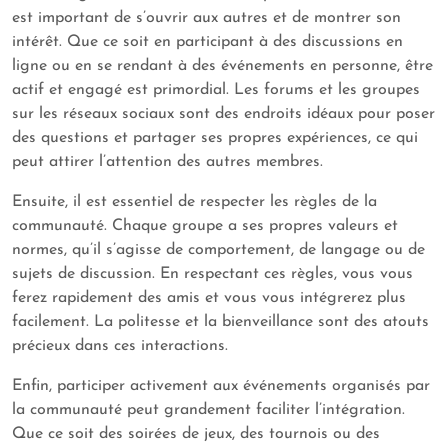
est important de s’ouvrir aux autres et de montrer son
intérêt. Que ce soit en participant à des discussions en
ligne ou en se rendant à des événements en personne, être
actif et engagé est primordial. Les forums et les groupes
sur les réseaux sociaux sont des endroits idéaux pour poser
des questions et partager ses propres expériences, ce qui
peut attirer l’attention des autres membres.
Ensuite, il est essentiel de respecter les règles de la
communauté. Chaque groupe a ses propres valeurs et
normes, qu’il s’agisse de comportement, de langage ou de
sujets de discussion. En respectant ces règles, vous vous
ferez rapidement des amis et vous vous intégrerez plus
facilement. La politesse et la bienveillance sont des atouts
précieux dans ces interactions.
Enfin, participer activement aux événements organisés par
la communauté peut grandement faciliter l’intégration.
Que ce soit des soirées de jeux, des tournois ou des