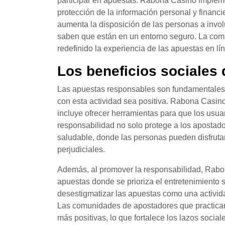
participar en apuestas. Rabona Casino implem
protección de la información personal y financi
aumenta la disposición de las personas a invol
saben que están en un entorno seguro. La com
redefinido la experiencia de las apuestas en lí
Los beneficios sociales
Las apuestas responsables son fundamentales p
con esta actividad sea positiva. Rabona Casin
incluye ofrecer herramientas para que los usua
responsabilidad no solo protege a los apostad
saludable, donde las personas pueden disfruta
perjudiciales.
Además, al promover la responsabilidad, Rabon
apuestas donde se prioriza el entretenimiento 
desestigmatizar las apuestas como una activid
Las comunidades de apostadores que practican
más positivas, lo que fortalece los lazos socia