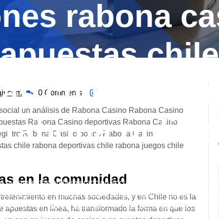
nes rabona cas
apuestas chil
vas chile rabon
il.com
0 Comments
swifsystechnologies@gmail.com
ón social un análisis de Rabona Casino Rabona Casino
 rabona online
puestas Rabona Casino deportivas Rabona Casino
egistro Rabona Casino bonos Rabona Casino
as chile rabona deportivas chile rabona juegos chile
swifsystechnologies@gmail.com
0 comments
tas en la comunidad
de las apuestas en la interacción social un análisis de Rabo
ino deportivas Rabona Casino juegos Rabona Casino login R
ntretenimiento en muchas sociedades, y en Chile no es la
sino chile rabona apuestas chile rabona deportivas chile rab
apuestas en línea, ha transformado la forma en que los