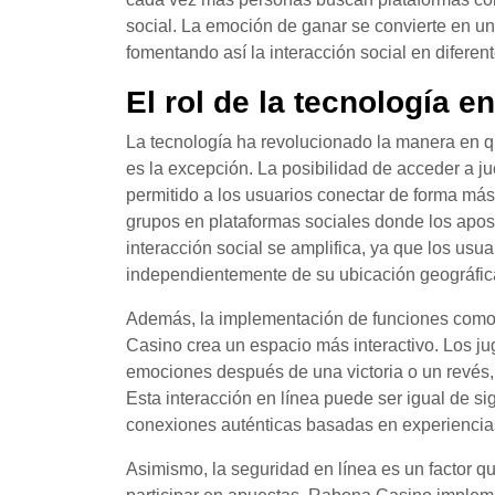
social. La emoción de ganar se convierte en u
fomentando así la interacción social en diferent
El rol de la tecnología en
La tecnología ha revolucionado la manera en 
es la excepción. La posibilidad de acceder a j
permitido a los usuarios conectar de forma más s
grupos en plataformas sociales donde los apos
interacción social se amplifica, ya que los us
independientemente de su ubicación geográfic
Además, la implementación de funciones como c
Casino crea un espacio más interactivo. Los ju
emociones después de una victoria o un revés, 
Esta interacción en línea puede ser igual de sig
conexiones auténticas basadas en experiencia
Asimismo, la seguridad en línea es un factor 