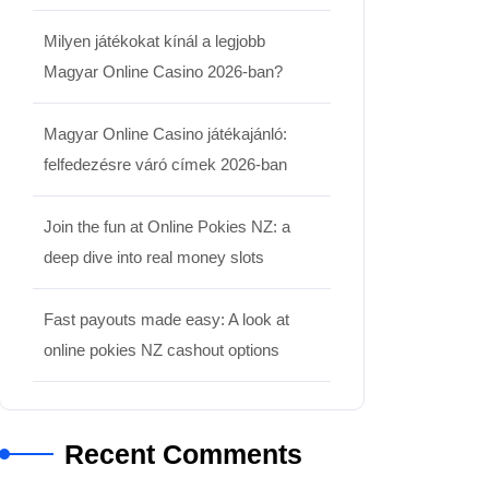
Milyen játékokat kínál a legjobb
Magyar Online Casino 2026-ban?
Magyar Online Casino játékajánló:
felfedezésre váró címek 2026-ban
Join the fun at Online Pokies NZ: a
deep dive into real money slots
Fast payouts made easy: A look at
online pokies NZ cashout options
Recent Comments