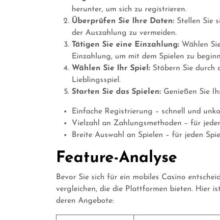
herunter, um sich zu registrieren.
Überprüfen Sie Ihre Daten:
Stellen Sie 
der Auszahlung zu vermeiden.
Tätigen Sie eine Einzahlung:
Wählen Sie
Einzahlung, um mit dem Spielen zu beginn
Wählen Sie Ihr Spiel:
Stöbern Sie durch d
Lieblingsspiel.
Starten Sie das Spielen:
Genießen Sie Ihr
Einfache Registrierung – schnell und unko
Vielzahl an Zahlungsmethoden – für jede
Breite Auswahl an Spielen – für jeden Spie
Feature-Analyse
Bevor Sie sich für ein mobiles Casino entscheid
vergleichen, die die Plattformen bieten. Hier i
deren Angebote: