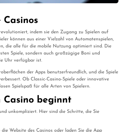
e Casinos
evolutioniert, indem sie den Zugang zu Spielen auf
ieler können aus einer Vielzahl von Automatenspielen,
, die alle für die mobile Nutzung optimiert sind. Die
esten Spiele, sondern auch großzügige Boni und
e Uhr verfügbar ist.
oberflächen der Apps benutzerfreundlich, und die Spiele
 verbessert. Ob Classic-Casino-Spiele oder innovative
osen Spielspaß für alle Arten von Spielern.
 Casino beginnt
nd unkompliziert. Hier sind die Schritte, die Sie
 die Website des Casinos oder laden Sie die App