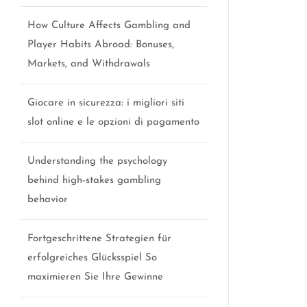
How Culture Affects Gambling and
Player Habits Abroad: Bonuses,
Markets, and Withdrawals
Giocare in sicurezza: i migliori siti
slot online e le opzioni di pagamento
Understanding the psychology
behind high-stakes gambling
behavior
Fortgeschrittene Strategien für
erfolgreiches Glücksspiel So
maximieren Sie Ihre Gewinne