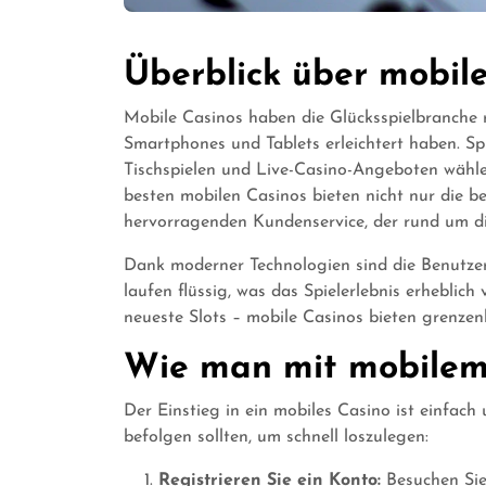
Überblick über mobil
Mobile Casinos haben die Glücksspielbranche r
Smartphones und Tablets erleichtert haben. Sp
Tischspielen und Live-Casino-Angeboten wählen
besten mobilen Casinos bieten nicht nur die b
hervorragenden Kundenservice, der rund um di
Dank moderner Technologien sind die Benutzer
laufen flüssig, was das Spielerlebnis erheblich
neueste Slots – mobile Casinos bieten grenzenl
Wie man mit mobilem
Der Einstieg in ein mobiles Casino ist einfach u
befolgen sollten, um schnell loszulegen:
Registrieren Sie ein Konto:
Besuchen Sie