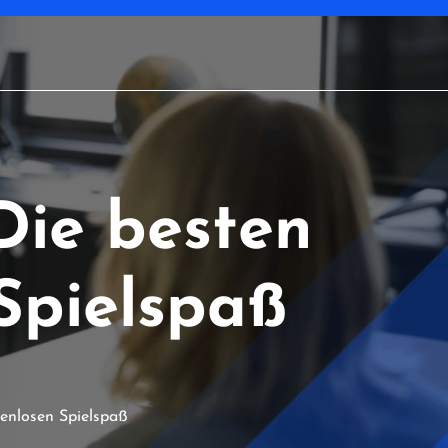
Die besten
Spielspaß
zenlosen Spielspaß