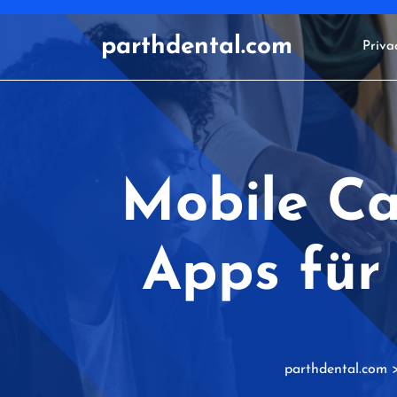
Skip
to
parthdental.com
Priva
content
Mobile Ca
Apps für
parthdental.com