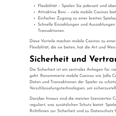
Flexibilität – Spielen Sie jederzeit und übe
Attraktive Boni – viele mobile Casinos biet
Einfacher Zugang zu einer breiten Spiela
Schnelle Einzahlungen und Auszahlungen 
Transaktionen.
Diese Vorteile machen mobile Casinos zu einer 
Flexibilität, die sie bieten, hat die Art und W
Sicherheit und Vertra
Die Sicherheit ist ein zentrales Anliegen für v
geht. Renommierte mobile Casinos wie Jalla Ca
Daten und Transaktionen der Spieler zu schütze
Verschlüsselungstechnologien, um sicherzustell
Darüber hinaus sind die meisten lizenzierten
reguliert, was zusätzlichen Schutz bietet. Spie
Richtlinien zur Sicherheit und zu Datenschutz h