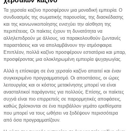
χερσαίων καζίνο
Τα χερσαία καζίνο προσφέρουν μια μοναδική εμπειρία. Ο
συνδυασμός της σωματικής παρουσίας, της διασκέδασης
και της κοινωνικοποίησης ενισχύει την αίσθηση της
περιπέτειας. Οι παίκτες έχουν τη δυνατότητα να
αλληλεπιδρούν με άλλους, να παρακολουθούν ζωντανές
παραστάσεις και να απολαμβάνουν την ατμόσφαιρα.
Επιπλέον, πολλά καζίνο προσφέρουν εστιατόρια και μπαρ,
προσφέροντας μια ολοκληρωμένη εμπειρία ψυχαγωγίας.
Αλλά η επίσκεψη σε ένα χερσαίο καζίνο απαιτεί και έναν
συγκεκριμένο προγραμματισμό. Οι αποστάσεις, οι ώρες
λειτουργίας και οι κόστος μετακίνησης μπορεί να είναι
ανασταλτικοί παράγοντες για πολλούς. Επίσης, οι παίκτες
συχνά είναι πιο επιρρεπείς σε παρορμητικές αποφάσεις,
καθώς βρίσκονται σε ένα περιβάλλον γεμάτο ερεθίσματα
που μπορεί να τους ωθήσει να ξοδέψουν περισσότερα
από όσα προγραμματίζουν.