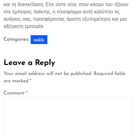
και τη διασκέδαση. Είτε είστε νέος στον κόσμο του τζόγου
είτε έμπειρος παίκτης, η πλατφόρμα αυτή καλύπτει τις
ανάγκες σας, προσφέροντας άριστη εξυπηρέτηση και μια
αξέχαστη εμπειρία.
Categories:
public
Leave a Reply
Your email address will not be published.
Required fields
are marked
*
Comment
*