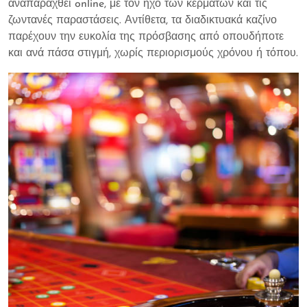
αναπαραχθεί online, με τον ήχο των κερμάτων και τις
ζωντανές παραστάσεις. Αντίθετα, τα διαδικτυακά καζίνο
παρέχουν την ευκολία της πρόσβασης από οπουδήποτε
και ανά πάσα στιγμή, χωρίς περιορισμούς χρόνου ή τόπου.