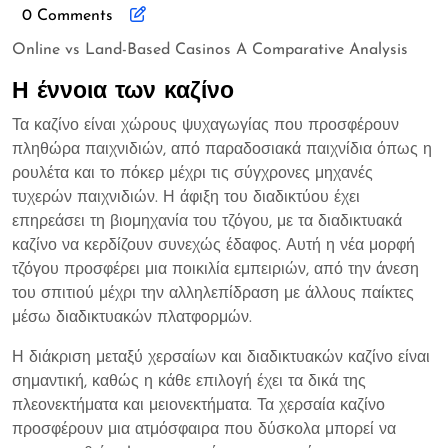
9,
0 Comments
2026
Online vs Land-Based Casinos A Comparative Analysis
Η έννοια των καζίνο
Τα καζίνο είναι χώρους ψυχαγωγίας που προσφέρουν
πληθώρα παιχνιδιών, από παραδοσιακά παιχνίδια όπως η
ρουλέτα και το πόκερ μέχρι τις σύγχρονες μηχανές
τυχερών παιχνιδιών. Η άφιξη του διαδικτύου έχει
επηρεάσει τη βιομηχανία του τζόγου, με τα διαδικτυακά
καζίνο να κερδίζουν συνεχώς έδαφος. Αυτή η νέα μορφή
τζόγου προσφέρει μια ποικιλία εμπειριών, από την άνεση
του σπιτιού μέχρι την αλληλεπίδραση με άλλους παίκτες
μέσω διαδικτυακών πλατφορμών.
Η διάκριση μεταξύ χερσαίων και διαδικτυακών καζίνο είναι
σημαντική, καθώς η κάθε επιλογή έχει τα δικά της
πλεονεκτήματα και μειονεκτήματα. Τα χερσαία καζίνο
προσφέρουν μια ατμόσφαιρα που δύσκολα μπορεί να