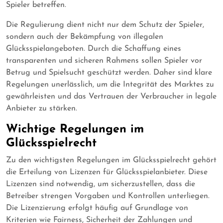
Spieler betreffen.
Die Regulierung dient nicht nur dem Schutz der Spieler,
sondern auch der Bekämpfung von illegalen
Glücksspielangeboten. Durch die Schaffung eines
transparenten und sicheren Rahmens sollen Spieler vor
Betrug und Spielsucht geschützt werden. Daher sind klare
Regelungen unerlässlich, um die Integrität des Marktes zu
gewährleisten und das Vertrauen der Verbraucher in legale
Anbieter zu stärken.
Wichtige Regelungen im
Glücksspielrecht
Zu den wichtigsten Regelungen im Glücksspielrecht gehört
die Erteilung von Lizenzen für Glücksspielanbieter. Diese
Lizenzen sind notwendig, um sicherzustellen, dass die
Betreiber strengen Vorgaben und Kontrollen unterliegen.
Die Lizenzierung erfolgt häufig auf Grundlage von
Kriterien wie Fairness, Sicherheit der Zahlungen und