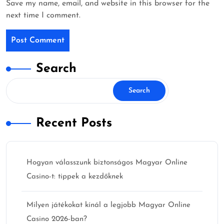
Save my name, email, and website in this browser for the
next time I comment.
Search
Search
Recent Posts
Hogyan válasszunk biztonságos Magyar Online
Casino-t: tippek a kezdőknek
Milyen játékokat kínál a legjobb Magyar Online
Casino 2026-ban?