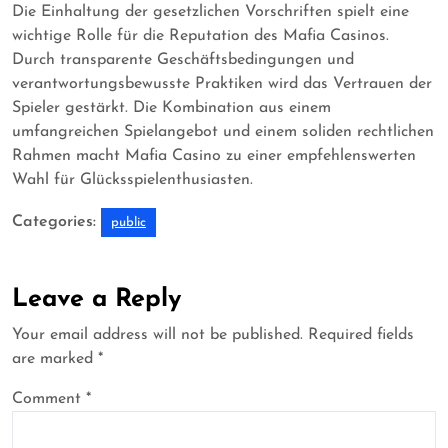
Die Einhaltung der gesetzlichen Vorschriften spielt eine
wichtige Rolle für die Reputation des Mafia Casinos.
Durch transparente Geschäftsbedingungen und
verantwortungsbewusste Praktiken wird das Vertrauen der
Spieler gestärkt. Die Kombination aus einem
umfangreichen Spielangebot und einem soliden rechtlichen
Rahmen macht Mafia Casino zu einer empfehlenswerten
Wahl für Glücksspielenthusiasten.
Categories:
public
Leave a Reply
Your email address will not be published.
Required fields
are marked
*
Comment
*