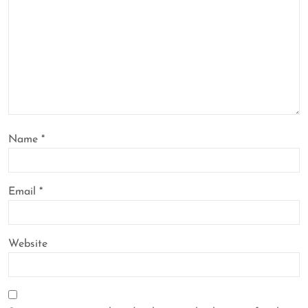
Name
*
Email
*
Website