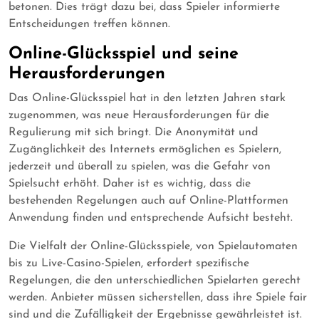
betonen. Dies trägt dazu bei, dass Spieler informierte
Entscheidungen treffen können.
Online-Glücksspiel und seine
Herausforderungen
Das Online-Glücksspiel hat in den letzten Jahren stark
zugenommen, was neue Herausforderungen für die
Regulierung mit sich bringt. Die Anonymität und
Zugänglichkeit des Internets ermöglichen es Spielern,
jederzeit und überall zu spielen, was die Gefahr von
Spielsucht erhöht. Daher ist es wichtig, dass die
bestehenden Regelungen auch auf Online-Plattformen
Anwendung finden und entsprechende Aufsicht besteht.
Die Vielfalt der Online-Glücksspiele, von Spielautomaten
bis zu Live-Casino-Spielen, erfordert spezifische
Regelungen, die den unterschiedlichen Spielarten gerecht
werden. Anbieter müssen sicherstellen, dass ihre Spiele fair
sind und die Zufälligkeit der Ergebnisse gewährleistet ist.