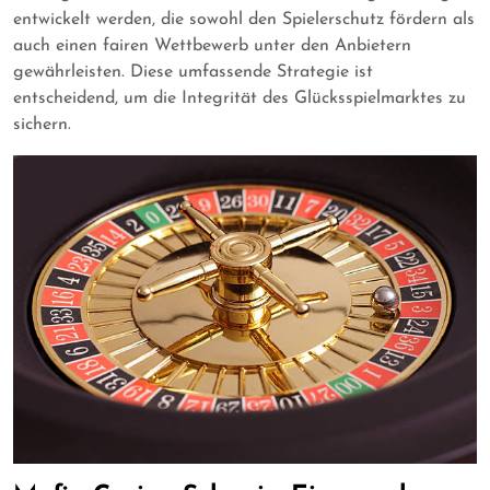
entwickelt werden, die sowohl den Spielerschutz fördern als
auch einen fairen Wettbewerb unter den Anbietern
gewährleisten. Diese umfassende Strategie ist
entscheidend, um die Integrität des Glücksspielmarktes zu
sichern.